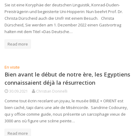
Sie ist eine Koryphäe der deutschen Linguistik, Konrad-Duden-
Preisträgerin und begeisterte Uni-Hopperin: Nun beehrt Prof. Dr.
Christa Dürscheid auch die Unifr mit einem Besuch. Christa
Dürscheid, Sie werden am 1. Dezember 2022 einen Gastvortrag
halten mit dem Titel «Das Deutsche…
Read more
En visite
Bien avant le début de notre ère, les Egyptiens
connaissaient déjà la résurrection
30.09.2021
Christian Doninelli
Comme tout écrin recelant un joyau, le musée BIBLE + ORIENT est
bien caché, tapi dans une aile de Miséricorde. Sandrine Codourey,
qui y officie comme guide, nous présente un sarcophage vieux de
3000 ans où figure une scène peinte…
Read more