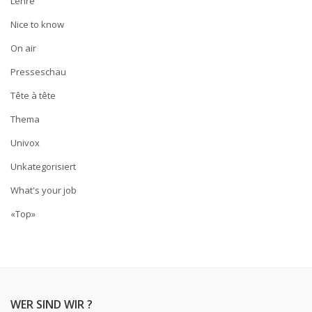
Lehre
Nice to know
On air
Presseschau
Tête à tête
Thema
Univox
Unkategorisiert
What's your job
«Top»
WER SIND WIR ?