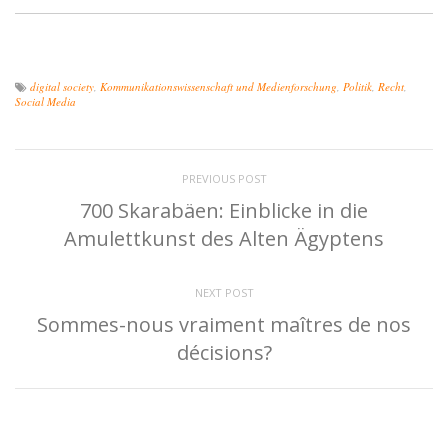
digital society
,
Kommunikationswissenschaft und Medienforschung
,
Politik
,
Recht
,
Social Media
PREVIOUS POST
700 Skarabäen: Einblicke in die
Amulettkunst des Alten Ägyptens
NEXT POST
Sommes-nous vraiment maîtres de nos
décisions?