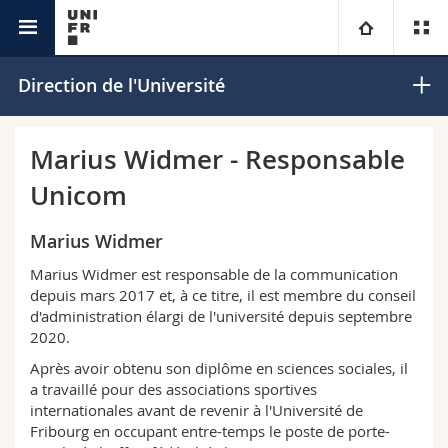
Université
Université
Direction de l'Université
Facultés
Etudes
Marius Widmer - Responsable
Unicom
Vous êtes
Campus
Théologie
Marius Widmer
Recherche
Ressources
Droit
Futurs étudiants
Marius Widmer est responsable de la communication
depuis mars 2017 et, à ce titre, il est membre du conseil
Université
Sciences économiques et sociales et management
Etudiants
Annuaire du personnel
d'administration élargi de l'université depuis septembre
2020.
Formation continue
Lettres et sciences humaines
Médias
Plan d'accès
Après avoir obtenu son diplôme en sciences sociales, il
a travaillé pour des associations sportives
Sciences de l'éducation et de la formation
Chercheurs
Bibliothèques
internationales avant de revenir à l'Université de
Fribourg en occupant entre-temps le poste de porte-