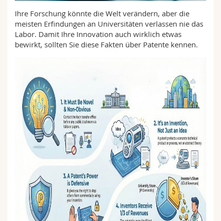
Math.-Nat. und Med. Fak.
Mitarbeitende
Webmail
Ihre Forschung könnte die Welt verändern, aber die
meisten Erfindungen an Universitäten verlassen nie das
Interfakultär
Doktorierende
Labor. Damit Ihre Innovation auch wirklich etwas
Vorlesungsverzeichnis
bewirkt, sollten Sie diese Fakten über Patente kennen.
MyUnifr