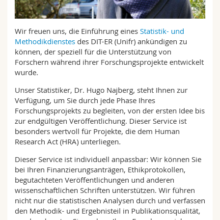
Math.-Nat. und Med. Fak.
Mitarbeitende
Webmail
Wir freuen uns, die Einführung eines
Statistik- und
Interfakultär
Doktorierende
Vorlesungsverzeichnis
Methodikdienstes
des DIT-ER (Unifr) ankündigen zu
können, der speziell für die Unterstützung von
MyUnifr
Forschern während ihrer Forschungsprojekte entwickelt
wurde.
Unser Statistiker, Dr. Hugo Najberg, steht Ihnen zur
Verfügung, um Sie durch jede Phase Ihres
Forschungsprojekts zu begleiten, von der ersten Idee bis
zur endgültigen Veröffentlichung. Dieser Service ist
besonders wertvoll für Projekte, die dem Human
Research Act (HRA) unterliegen.
Dieser Service ist individuell anpassbar: Wir können Sie
bei Ihren Finanzierungsanträgen, Ethikprotokollen,
begutachteten Veröffentlichungen und anderen
wissenschaftlichen Schriften unterstützen. Wir führen
nicht nur die statistischen Analysen durch und verfassen
den Methodik- und Ergebnisteil in Publikationsqualität,