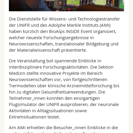
Math.-Nat. und Med. Fak.
Mitarbeitende
Webmail
Die Dienststelle für Wissens- und Technologiestransfer
Interfakultär
Doktorierende
Vorlesungsverzeichnis
der UNIFR und des Adolphe Merkle Instituts (AMI)
haben kürzlich den BioAlps INSIDE Event organisiert,
MyUnifr
welcher neueste Forschungsergebnisse in
Neurowissenschaften, translationaler Bildgebung und
der Materialwissenschaft präsentierte.
Die Veranstaltung bot spannende Einblicke in
interdisziplinäre Forschungsaktivitäten. Die Sektion
Medizin stellte innovative Projekte im Bereich
Neurowissenschaften vor, von fortgeschrittenen
Tiermodellen über klinische Arzneimittelforschung bis
hin zu digitalen Gesundheitsanwendungen. Die
Teilnehmer_innen konnten den einzigartigen
Flugsimulator der UNIFR ausprobieren, der neuronale
Aktivitäten in Alltagssituationen sowie
Extremsituationen testet.
Am AMI erhielten die Besucher_innen Einblicke in die