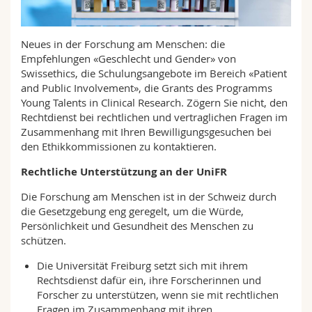
Math.-Nat. und Med. Fak.
Mitarbeitende
Webmail
Neues in der Forschung am Menschen: die
Interfakultär
Doktorierende
Vorlesungsverzeichnis
Empfehlungen «Geschlecht und Gender» von
Swissethics, die Schulungsangebote im Bereich «Patient
MyUnifr
and Public Involvement», die Grants des Programms
Young Talents in Clinical Research. Zögern Sie nicht, den
Rechtdienst bei rechtlichen und vertraglichen Fragen im
Zusammenhang mit Ihren Bewilligungsgesuchen bei
den Ethikkommissionen zu kontaktieren.
Rechtliche Unterstützung an der UniFR
Die Forschung am Menschen ist in der Schweiz durch
die Gesetzgebung eng geregelt, um die Würde,
Persönlichkeit und Gesundheit des Menschen zu
schützen.
Die Universität Freiburg setzt sich mit ihrem
Rechtsdienst dafür ein, ihre Forscherinnen und
Forscher zu unterstützen, wenn sie mit rechtlichen
Fragen im Zusammenhang mit ihren