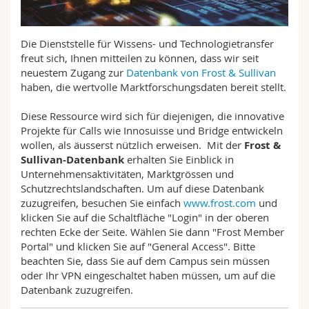
Math.-Nat. und Med. Fak.
Mitarbeitende
Webmail
Die Dienststelle für Wissens- und Technologietransfer
Interfakultär
Doktorierende
Vorlesungsverzeichnis
freut sich, Ihnen mitteilen zu können, dass wir seit
neuestem Zugang zur
Datenbank von Frost & Sullivan
MyUnifr
haben, die wertvolle Marktforschungsdaten bereit stellt.
Diese Ressource wird sich für diejenigen, die innovative
Projekte für Calls wie Innosuisse und Bridge entwickeln
wollen, als äusserst nützlich erweisen. Mit der
Frost
&
Sullivan-Datenbank
erhalten Sie Einblick in
Unternehmensaktivitäten, Marktgrössen und
Schutzrechtslandschaften. Um auf diese Datenbank
zuzugreifen, besuchen Sie einfach
www.frost.com
und
klicken Sie auf die Schaltfläche "Login" in der oberen
rechten Ecke der Seite. Wählen Sie dann "Frost Member
Portal" und klicken Sie auf "General Access". Bitte
beachten Sie, dass Sie auf dem Campus sein müssen
oder Ihr VPN eingeschaltet haben müssen, um auf die
Datenbank zuzugreifen.