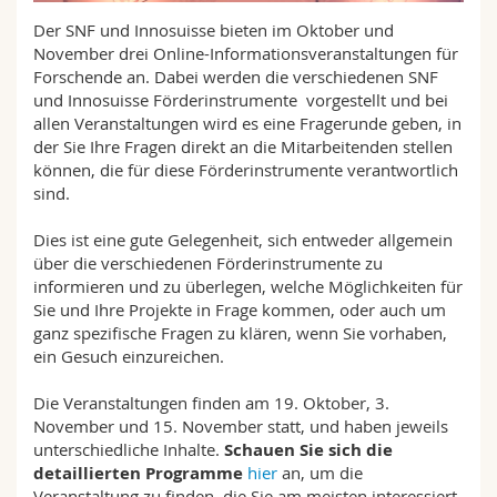
Math.-Nat. und Med. Fak.
Mitarbeitende
Webmail
Der SNF und Innosuisse bieten im Oktober und
November drei Online-Informationsveranstaltungen für
Interfakultär
Doktorierende
Forschende an. Dabei werden die verschiedenen SNF
Vorlesungsverzeichnis
und Innosuisse Förderinstrumente vorgestellt und bei
allen Veranstaltungen wird es eine Fragerunde geben, in
MyUnifr
der Sie Ihre Fragen direkt an die Mitarbeitenden stellen
können, die für diese Förderinstrumente verantwortlich
sind.
Dies ist eine gute Gelegenheit, sich entweder allgemein
über die verschiedenen Förderinstrumente zu
informieren und zu überlegen, welche Möglichkeiten für
Sie und Ihre Projekte in Frage kommen, oder auch um
ganz spezifische Fragen zu klären, wenn Sie vorhaben,
ein Gesuch einzureichen.
Die Veranstaltungen finden am 19. Oktober, 3.
November und 15. November statt, und haben jeweils
unterschiedliche Inhalte.
Schauen Sie sich die
detaillierten Programme
hier
an, um die
Veranstaltung zu finden, die Sie am meisten interessiert.