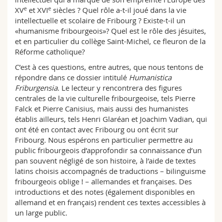
Sciences et médecine
Collaborateurs
Webmail
e
e
XV
et XVI
siècles ? Quel rôle a-t-il joué dans la vie
intellectuelle et scolaire de Fribourg ? Existe-t-il un
«humanisme fribourgeois»? Quel est le rôle des jésuites,
Interfacultaire
Doctorants
Programme des cours
et en particulier du collège Saint-Michel, ce fleuron de la
Réforme catholique?
MyUnifr
C’est à ces questions, entre autres, que nous tentons de
répondre dans ce dossier intitulé
Humanistica
Friburgensia
. Le lecteur y rencontrera des figures
centrales de la vie culturelle fribourgeoise, tels Pierre
Falck et Pierre Canisius, mais aussi des humanistes
établis ailleurs, tels Henri Glaréan et Joachim Vadian, qui
ont été en contact avec Fribourg ou ont écrit sur
Fribourg. Nous espérons en particulier permettre au
public fribourgeois d’approfondir sa connaissance d’un
pan souvent négligé de son histoire, à l’aide de textes
latins choisis accompagnés de traductions – bilinguisme
fribourgeois oblige ! – allemandes et françaises. Des
introductions et des notes (également disponibles en
allemand et en français) rendent ces textes accessibles à
un large public.