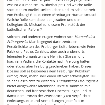
Math.-Nat. und Med. Fak.
Mitarbeitende
Webmail
was ist «Humanismus» überhaupt? Und welche Rolle
spielte er im intellektuellen Leben und im Schulbetrieb
von Freiburg? Gibt es einen «Freiburger Humanismus»?
Interfakultär
Doktorierende
Vorlesungsverzeichnis
Welche Rolle kam dabei den Jesuiten und dem
Kollegium St. Michael zu, diesem Prunkstück der
MyUnifr
katholischen Reform?
Solchen und anderen Fragen widmet sich
Humanistica
Friburgensia
. Man begegnet darin zentralen
Persönlichkeiten des Freiburger Kulturlebens wie Peter
Falck und Petrus Canisius, aber auch andernorts
lebenden Humanisten wie Heinrich Glarean und
Joachiam Vadian, die Kontakte nach Freiburg hatten
oder etwas über Freiburg geschrieben haben. Dieses
Dossier soll es besonders dem Freiburger Publikum
ermöglichen, mehr über einen oft vernachlässigten Teil
seiner Geschichte zu erfahren.
Humanistica Friburgensia
bietet ausgewählte lateinische Texte zusammen mit
deutschen und französischen Übersetzungen und ist
damit dem Prinzip der Zweisprachigkeit verpflichtet.
Einleitungstexte und Anmerkungen (ebenfalls in