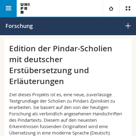
Philosophische
Departement für Klassische
Universität
Forschung
Fakultät
Philologie
Fakultäten
Studium
Edition der Pindar-Scholien
mit deutscher
Informationen für
Campus
Theologische Fak.
Erstübersetzung und
Forschung
Ressourcen
Rechtswissenschaftliche Fak.
Studieninteressierte
Erläuterungen
Universität
Wirtschafts- und Sozialwissenschaftliche Fak.
Studierende
Personenverzeichnis
Ziel dieses Projekts ist es, eine neue, zuverlässige
Textgrundlage der Scholien zu Pindars
Epinikien
zu
Weiterbildung
erarbeiten. Sie basiert auf den von der heutigen
Philosophische Fak.
Medien
Ortsplan
Forschung als verbindlich angesehenen Handschriften
des Pindartexts. Diesem auf den neuesten
Fak. für Erziehungs- und Bildungswissenschaften
Forschende
Bibliotheken
Erkenntnissen fussenden Originaltext wird eine
Übersetzung in eine moderne Sprache (Deutsch)