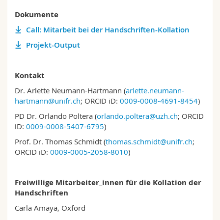
Dokumente
Call: Mitarbeit bei der Handschriften-Kollation
Projekt-Output
Kontakt
Dr. Arlette Neumann-Hartmann (
arlette.neumann-
hartmann@unifr.ch
; ORCID iD:
0009-0008-4691-8454
)
PD Dr. Orlando Poltera (
orlando.poltera@uzh.ch
; ORCID
iD:
0009-0008-5407-6795
)
Prof. Dr. Thomas Schmidt (
thomas.schmidt@unifr.ch
;
ORCID iD:
0009-0005-2058-8010
)
Freiwillige Mitarbeiter_innen für die Kollation der
Handschriften
Carla Amaya, Oxford