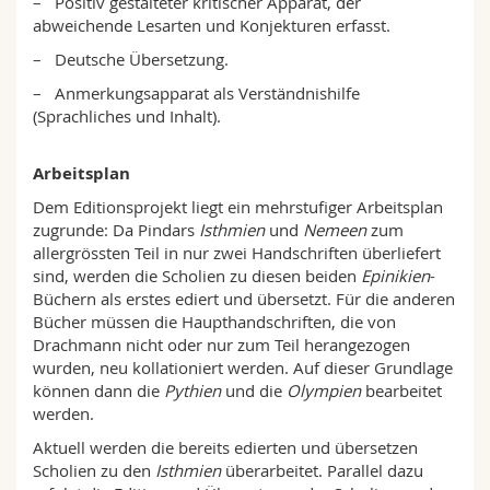
– Positiv gestalteter kritischer Apparat, der
abweichende Lesarten und Konjekturen erfasst.
– Deutsche Übersetzung.
– Anmerkungsapparat als Verständnishilfe
(Sprachliches und Inhalt).
Arbeitsplan
Dem Editionsprojekt liegt ein mehrstufiger Arbeitsplan
zugrunde: Da Pindars
Isthmien
und
Nemeen
zum
allergrössten Teil in nur zwei Handschriften überliefert
sind, werden die Scholien zu diesen beiden
Epinikien
-
Büchern als erstes ediert und übersetzt. Für die anderen
Bücher müssen die Haupthandschriften, die von
Drachmann nicht oder nur zum Teil herangezogen
wurden, neu kollationiert werden. Auf dieser Grundlage
können dann die
Pythien
und die
Olympien
bearbeitet
werden.
Aktuell werden die bereits edierten und übersetzen
Scholien zu den
Isthmien
überarbeitet. Parallel dazu