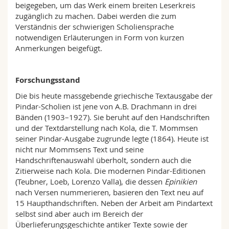
beigegeben, um das Werk einem breiten Leserkreis
Math.-Nat. und Med. Fak.
Mitarbeitende
Webmail
zugänglich zu machen. Dabei werden die zum
Verständnis der schwierigen Scholiensprache
Interfakultär
Doktorierende
Vorlesungsverzeichnis
notwendigen Erläuterungen in Form von kurzen
Anmerkungen beigefügt.
MyUnifr
Forschungsstand
Die bis heute massgebende griechische Textausgabe der
Pindar-Scholien ist jene von A.B. Drachmann in drei
Bänden (1903–1927). Sie beruht auf den Handschriften
und der Textdarstellung nach Kola, die T. Mommsen
seiner Pindar-Ausgabe zugrunde legte (1864). Heute ist
nicht nur Mommsens Text und seine
Handschriftenauswahl überholt, sondern auch die
Zitierweise nach Kola. Die modernen Pindar-Editionen
(Teubner, Loeb, Lorenzo Valla), die dessen
Epinikien
nach Versen nummerieren, basieren den Text neu auf
15 Haupthandschriften. Neben der Arbeit am Pindartext
selbst sind aber auch im Bereich der
Überlieferungsgeschichte antiker Texte sowie der