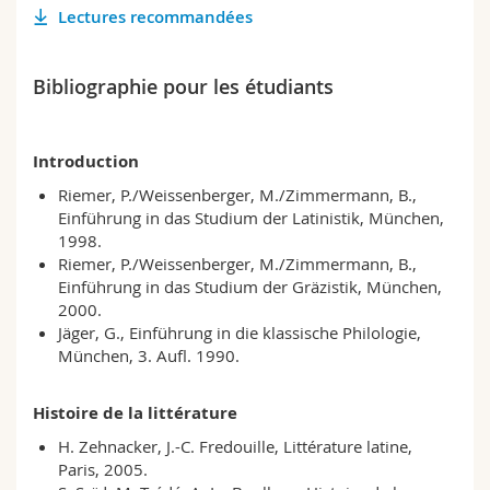
Sciences et médecine
Collaborateurs
Lectures recommandées
Webmail
Interfacultaire
Doctorants
Programme des cours
Bibliographie pour les étudiants
MyUnifr
Introduction
Riemer, P./Weissenberger, M./Zimmermann, B.,
Einführung in das Studium der Latinistik, München,
1998.
Riemer, P./Weissenberger, M./Zimmermann, B.,
Einführung in das Studium der Gräzistik, München,
2000.
Jäger, G., Einführung in die klassische Philologie,
München, 3. Aufl. 1990.
Histoire de la littérature
H. Zehnacker, J.-C. Fredouille, Littérature latine,
Paris, 2005.