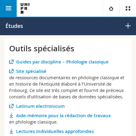
Faculté des lettres et des
Département de philologie
Université
Études
sciences humaines
classique
Facultés
Etudes
Outils spécialisés
Vous êtes
Campus
Théologie
Guides par discipline – Philologie classique
Site spécialisé
Recherche
Ressources
Droit
Futurs étudiants
de ressources documentaires en philologie classique et
en histoire de l’Antiquité élaboré à l’Université de
Fribourg. Ce site est très complet et fournit de précieux
Université
Sciences économiques et sociales et management
Etudiants
Annuaire du personnel
conseils d’utilisation de bases de données spécialisées.
Latinum electronicum
Formation continue
Lettres et sciences humaines
Médias
Plan d'accès
Aide-mémoire pour la rédaction de travaux
en philologie classique.
Sciences de l'éducation et de la formation
Chercheurs
Bibliothèques
Lectures individuelles approfondies