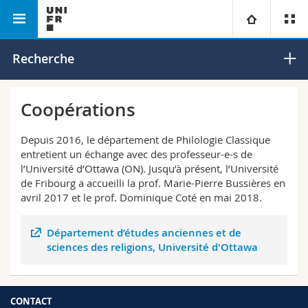
Faculté des lettres et des
Département de philologie
Université
Recherche
sciences humaines
classique
Facultés
Etudes
Coopérations
Vous êtes
Campus
Théologie
Depuis 2016, le département de Philologie Classique
entretient un échange avec des professeur-e-s de
Recherche
l’Université d’Ottawa (ON). Jusqu’à présent, l’Université
Ressources
Droit
Futurs étudiants
de Fribourg a accueilli la prof. Marie-Pierre Bussières en
avril 2017 et le prof. Dominique Coté en mai 2018.
Université
Sciences économiques et sociales et management
Etudiants
Annuaire du personnel
Département d’études anciennes et de
Formation continue
Lettres et sciences humaines
Médias
Plan d'accès
sciences des religions, Université d'Ottawa
Sciences de l'éducation et de la formation
Chercheurs
Bibliothèques
CONTACT