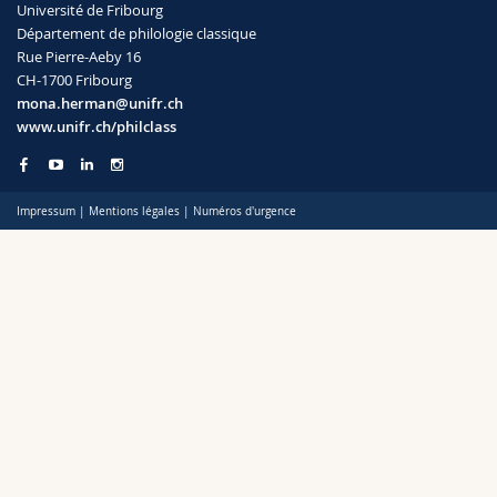
Université de Fribourg
Sciences et médecine
Collaborateurs
Webmail
Département de philologie classique
Rue Pierre-Aeby 16
Interfacultaire
Doctorants
Programme des cours
CH-1700 Fribourg
mona.herman@unifr.ch
www.unifr.ch/philclass
MyUnifr
Impressum
|
Mentions légales
|
Numéros d'urgence