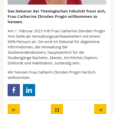
Math.-Nat. und Med. Fak.
Mitarbeitende
Webmail
Das Dekanat der Theologischen Fakultät freut sich,
Frau Catherine Zbinden Progin willkommen zu
Interfakultär
Doktorierende
Vorlesungsverzeichnis
heissen.
Am 1. Februar 2025 tritt Frau Catherine Zbinden Progin
MyUnifr
ihre Stelle als Verwaltungssachbearbeitern mit einem
60%-Pensum an. Sie wird im Dekanat für allgemeine
Informationen, die Verwaltung der
Studierendendossiers, hauptsächlich für die
Studiengänge Bachelor, Master, Kirchliches Diplom,
Doktorat und Habilitation, zuständig sein.
Wir heissen Frau Catherin Zbinden Progin herzlich
willkommen.