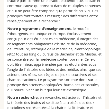
d’autre part comme une pratique scientifique, sociale et
Sciences et médecine
Collaborateurs
Webmail
communicative qui s’inscrit dans de multiples contextes
et qui ne peut être comprise qu’à partir de ceux-ci. Ces
principes font toutefois ressurgir des différences entre
Interfacultaire
Doctorants
Programme des cours
l’enseignement et la recherche :
Notre programme d’enseignement
, le modèle
MyUnifr
fribourgeois, est unique en Europe. Exclusivement
conçu pour des étudiant·es en médecine, il intègre des
enseignements obligatoires d’histoire de la médecine,
de littérature, d’éthique de la médecine, d’anthropologie,
(etc.) tout au long du cursus de Bachelor et de Master, et
se concentre sur la médecine contemporaine. Celle-ci
doit être mieux appréhendée par les étudiant·es sous
l’angle de l’histoire des idées et des médias ainsi que ses
acteurs, ses rôles, ses règles de jeux discursives et ses
champs d’actions. Le programme s'oriente donc sur le
principe des sciences appliquées, humaines et sociales,
qui poursuivent un but qui leur est extrinsèque.
Notre recherche,
en revanche, est axée sur l'histoire et
la théorie des textes et se situe à la croisée des deux
disciplines représentées à la chaire : la littérature et