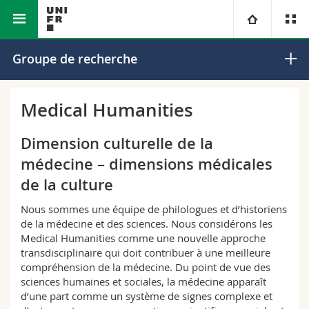
Faculté des sciences et de médecine
Section de médecine
Université
Groupe de recherche
Facultés
Etudes
Medical Humanities
Vous êtes
Campus
Théologie
Dimension culturelle de la
médecine – dimensions médicales
Recherche
Ressources
Droit
Futurs étudiants
de la culture
Université
Sciences économiques et sociales et management
Etudiants
Annuaire du personnel
Nous sommes une équipe de philologues et d’historiens
de la médecine et des sciences. Nous considérons les
Medical Humanities comme une nouvelle approche
Formation continue
Lettres et sciences humaines
Médias
Plan d'accès
transdisciplinaire qui doit contribuer à une meilleure
compréhension de la médecine. Du point de vue des
Sciences de l'éducation et de la formation
sciences humaines et sociales, la médecine apparaît
Chercheurs
Bibliothèques
d’une part comme un système de signes complexe et