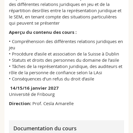
Sciences et médecine
des différentes relations juridiques en jeu et de la
Collaborateurs
Webmail
répartition desrôles entre la représentation juridique et
le SEM, en tenant compte des situations particulières
Interfacultaire
Doctorants
Programme des cours
qui peuvent se présenter
Aperçu du contenu des cours :
MyUnifr
• Compréhension des différentes relations juridiques en
jeu
• Procédure d’asile et association de la Suisse à Dublin
• Statuts et droits des personnes du domaine de l’asile
• Tâches de la représentation juridique, des auditeurs et
rôle de la personne de confiance selon la LAsi
• Conséquences d’un refus du droit d’asile
14/15/16 janvier 2027
Université de Fribourg
Direction:
Prof. Cesla Amarelle
Documentation du cours