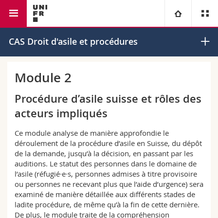
Faculté de droit
Institut de droit européen
Université
CAS Droit d'asile et procédures
Facultés
Etudes
Module 2
Vous êtes
Campus
Théologie
Procédure d’asile suisse et rôles des
acteurs impliqués
Recherche
Ressources
Droit
Futurs étudiants
Ce module analyse de manière approfondie le
déroulement de la procédure d’asile en Suisse, du dépôt
Université
Sciences économiques et sociales et management
Etudiants
Annuaire du personnel
de la demande, jusqu’à la décision, en passant par les
auditions. Le statut des personnes dans le domaine de
Formation continue
Lettres et sciences humaines
Médias
Plan d'accès
l’asile (réfugié∙e∙s, personnes admises à titre provisoire
ou personnes ne recevant plus que l’aide d’urgence) sera
examiné de manière détaillée aux différents stades de
Sciences de l'éducation et de la formation
Chercheurs
Bibliothèques
ladite procédure, de même qu’à la fin de cette dernière.
De plus, le module traite de la compréhension