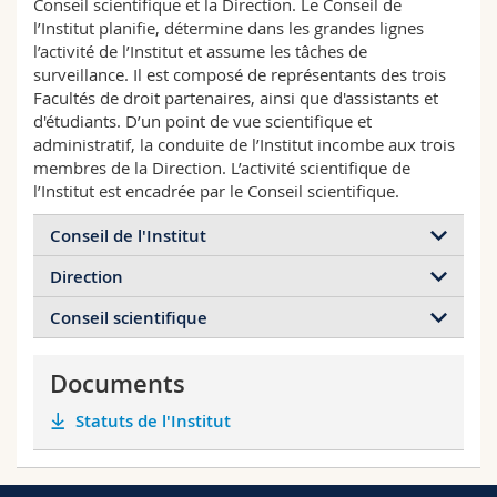
Conseil scientifique et la Direction. Le Conseil de
Sciences et médecine
Collaborateurs
Webmail
l’Institut planifie, détermine dans les grandes lignes
l’activité de l’Institut et assume les tâches de
surveillance. Il est composé de représentants des trois
Interfacultaire
Doctorants
Programme des cours
Facultés de droit partenaires, ainsi que d'assistants et
d'étudiants. D’un point de vue scientifique et
MyUnifr
administratif, la conduite de l’Institut incombe aux trois
membres de la Direction. L’activité scientifique de
l’Institut est encadrée par le Conseil scientifique.
Conseil de l'Institut
Direction
Prof. Cesla Amarelle, Université de Neuchâtel,
Présidente
Conseil scientifique
Prof. Samantha Besson, Université de Fribourg
Prof. Eva Maria Belser, Université de Fribourg,
Prof. Astrid Epiney, Université de
Vice-Présidente
Prof. em. Roland Bieber, Université de Lausanne
Fribourg, directrice administrative
Prof. Isabelle Chabloz, Université de Fribourg
Documents
Thérèse Blanchet, Directrice, Service juridique,
Prof. Sarah Progin-Theuerkauf, Université de
Prof. Evelyne Clerc, Université de Neuchâtel
European Union, Bruxelles/Brussel
Fribourg
Statuts de l'Institut
Prof. Michael Hahn, Université de Berne
Prof. em. Vlad Constantinesco, Université Robert
Prof. Jörg Künzli, Université de Berne
Schumann Strasbourg
Robert Mosters, Université de Fribourg
Prof. Bruno de Witte, Maastricht University
Katharina Brede, Université de Fribourg