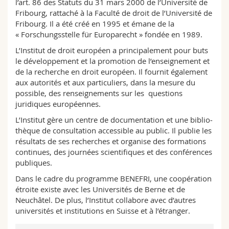
l’art. 86 des Statuts du 31 mars 2000 de l’Université de
Sciences et médecine
Collaborateurs
Webmail
Fribourg, rattaché à la Faculté de droit de l’Université de
Fribourg. Il a été créé en 1995 et émane de la
« Forschungsstelle für Europarecht » fondée en 1989.
Interfacultaire
Doctorants
Programme des cours
L’Institut de droit européen a principalement pour buts
le développement et la promotion de l’enseignement et
MyUnifr
de la recherche en droit européen. Il fournit également
aux autorités et aux particuliers, dans la mesure du
possible, des renseignements sur les questions
juridiques européennes.
L’Institut gère un centre de docu­mentation et une biblio­
thèque de consultation accessible au public. Il publie les
résultats de ses recherches et organise des formations
continues, des journées scientifiques et des conférences
publiques.
Dans le cadre du programme BENEFRI, une coopération
étroite existe avec les Universités de Berne et de
Neuchâtel. De plus, l’Institut collabore avec d’autres
universités et institutions en Suisse et à l’étranger.