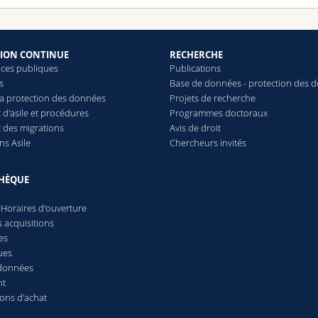
ION CONTINUE
RECHERCHE
ces publiques
Publications
s
Base de données - protection des 
 la protection des données
Projets de recherche
 d'asile et procédures
Programmes doctoraux
t des migrations
Avis de droit
ns Asile
Chercheurs invités
THÈQUE
 Horaires d'ouverture
 acquisitions
es
ues
 données
nt
ions d'achat