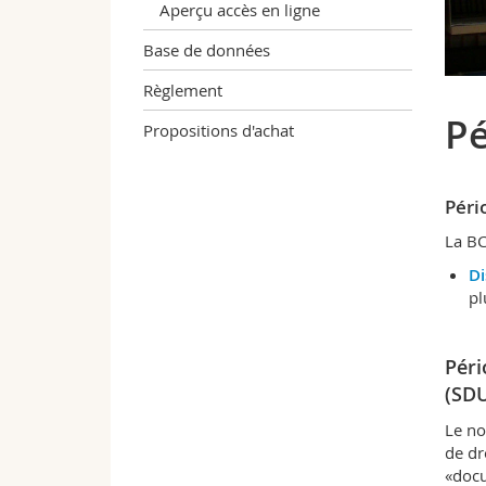
Aperçu accès en ligne
Base de données
Règlement
Pé
Propositions d'achat
Péri
La BC
Di
pl
Péri
(SDU
Le no
de dr
«doc