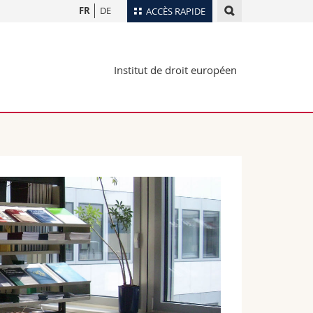
FR
DE
ACCÈS RAPIDE
Annuaire du personnel
Institut de droit européen
Plan d'accès
nts
Bibliothèques
Webmail
rs
Programme des cours
MyUnifr