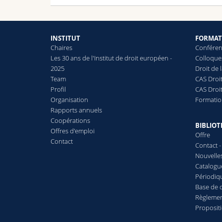
INSTITUT
FORMAT
Chaires
Conféren
Les 30 ans de l'Institut de droit européen -
Colloque
2025
Droit de
Team
CAS Droit
Profil
CAS Droi
Organisation
Formatio
Rapports annuels
Coopérations
BIBLIO
Offres d'emploi
Offre
Contact
Contact -
Nouvelles
Catalogu
Périodiq
Base de
Règleme
Proposit