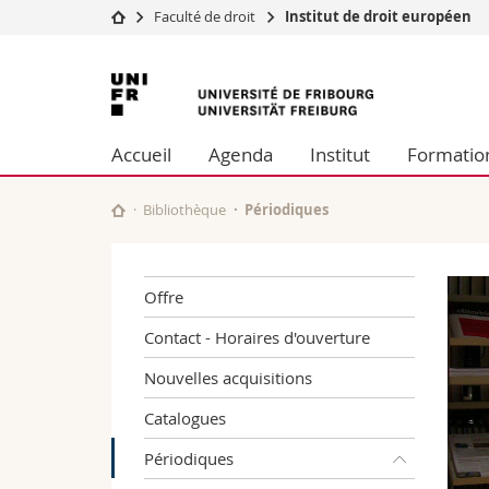
Faculté de droit
Institut de droit européen
Université
Facultés
Université
Etudes
Théologie
de
Campus
Droit
Accueil
Agenda
Institut
Formatio
Recherche
Sciences é
Fribourg
Université
Lettres et
Formation continue
Sciences de
Bibliothèque
Périodiques
Sciences e
Interfacult
Offre
Contact - Horaires d'ouverture
Nouvelles acquisitions
Catalogues
Périodiques