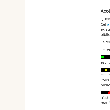
Accè
Quelq
Cet
a
exist
bibli
Le fe
Le tex
est li
est l
vous 
bibli
n'est
matiè