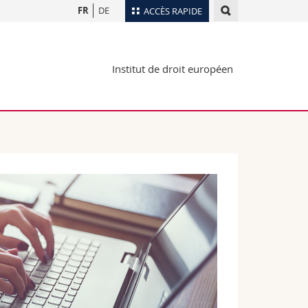
FR
DE
ACCÈS RAPIDE
Annuaire du personnel
Institut de droit européen
Plan d'accès
nts
Bibliothèques
Webmail
rs
Programme des cours
MyUnifr