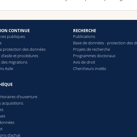
ION CONTINUE
RECHERCHE
ces publiques
Publications
s
Base de données - protection des 
 la protection des données
Projets de recherche
 d'asile et procédures
Programmes doctoraux
t des migrations
Avis de droit
ns Asile
Chercheurs invités
THÈQUE
 Horaires d'ouverture
 acquisitions
es
ues
 données
nt
ions d'achat