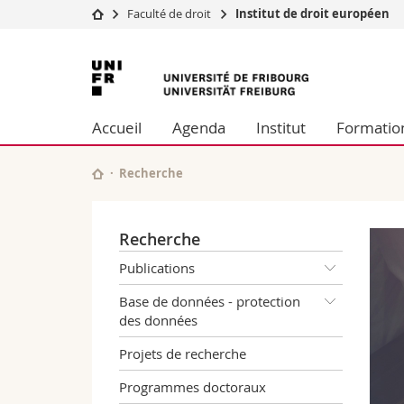
Faculté de droit
Institut de droit européen
Université
Facultés
Université
Etudes
Théologie
de
Campus
Droit
Accueil
Agenda
Institut
Formatio
Recherche
Sciences é
Fribourg
Université
Lettres et
Formation continue
Sciences de
Recherche
Sciences e
Interfacult
Recherche
Publications
Base de données - protection
des données
Projets de recherche
Programmes doctoraux