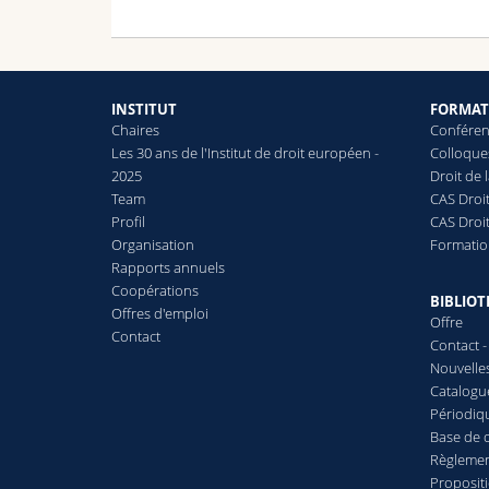
INSTITUT
FORMAT
Chaires
Conféren
Les 30 ans de l'Institut de droit européen -
Colloque
2025
Droit de
Team
CAS Droit
Profil
CAS Droi
Organisation
Formatio
Rapports annuels
Coopérations
BIBLIO
Offres d'emploi
Offre
Contact
Contact -
Nouvelles
Catalogu
Périodiq
Base de
Règleme
Proposit