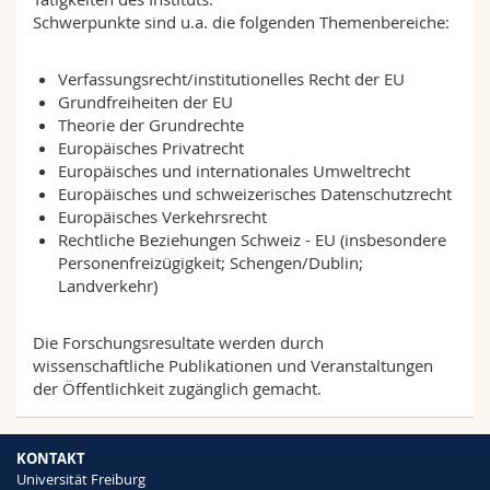
Math.-Nat. und Med. Fak.
Mitarbeitende
Webmail
Schwerpunkte sind u.a. die folgenden Themenbereiche:
Interfakultär
Doktorierende
Vorlesungsverzeichnis
Verfassungsrecht/institutionelles Recht der EU
Grundfreiheiten der EU
Theorie der Grundrechte
MyUnifr
Europäisches Privatrecht
Europäisches und internationales Umweltrecht
Europäisches und schweizerisches Datenschutzrecht
Europäisches Verkehrsrecht
Rechtliche Beziehungen Schweiz - EU (insbesondere
Personenfreizügigkeit; Schengen/Dublin;
Landverkehr)
Die Forschungsresultate werden durch
wissenschaftliche Publikationen und Veranstaltungen
der Öffentlichkeit zugänglich gemacht.
KONTAKT
Universität Freiburg