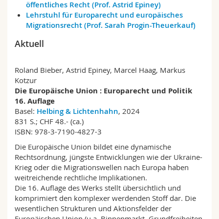
öffentliches Recht (Prof. Astrid Epiney)
Math.-Nat. und Med. Fak.
Mitarbeitende
Webmail
Lehrstuhl für Europarecht und europäisches
Migrationsrecht (Prof. Sarah Progin-Theuerkauf)
Interfakultär
Doktorierende
Vorlesungsverzeichnis
Aktuell
MyUnifr
Roland Bieber, Astrid Epiney, Marcel Haag, Markus
Kotzur
Die Europäische Union : Europarecht und Politik
16. Auflage
Basel:
Helbing & Lichtenhahn
, 2024
831 S.; CHF 48.- (ca.)
ISBN: 978-3-7190-4827-3
Die Europäische Union bildet eine dynamische
Rechtsordnung, jüngste Entwicklungen wie der Ukraine-
Krieg oder die Migrationswellen nach Europa haben
weitreichende rechtliche Implikationen.
Die 16. Auflage des Werks stellt übersichtlich und
komprimiert den komplexer werdenden Stoff dar. Die
wesentlichen Strukturen und Aktionsfelder der
Europäischen Union (u.a. Binnenmarkt, Grundfreiheiten,