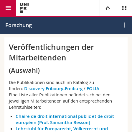
Rechtswissenschaftliche Fakultät
Institut für Europarecht
Universität
Forschung
Fakultäten
Studium
Veröffentlichungen der
Mitarbeitenden
Informationen für
Campus
Theologische Fak.
(Auswahl)
Forschung
Ressourcen
Rechtswissenschaftliche Fak.
Studieninteressierte
Die Publikationen sind auch im Katalog zu
Universität
Wirtschafts- und Sozialwissenschaftliche Fak.
finden:
Discovery Fribourg-Freiburg
/
FOLIA
Studierende
Personenverzeichnis
Eine Liste aller Publikationen befindet sich bei den
jeweiligen Mitarbeitenden auf den entsprechenden
Weiterbildung
Philosophische Fak.
Medien
Ortsplan
Lehrstuhlseiten:
Chaire de droit international public et de droit
Fak. für Erziehungs- und Bildungswissenschaften
Forschende
Bibliotheken
européen (Prof. Samantha Besson)
Lehrstuhl für Europarecht, Völkerrecht und