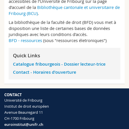
accessibles de l’Université de Fribourg sur la page
Sciences et médecine
Collaborateurs
Webmail
d’accueil de la
Bibliothèque cantonale et universitaire de
Fribourg (BCU)
.
Interfacultaire
Doctorants
Programme des cours
La bibliothèque de la faculté de droit (BFD) vous met à
disposition une liste de certaines bases de données
juridiques avec leurs conditions d'accès.
MyUnifr
BFD - ressources
(sous "ressources életroniques")
Quick Links
Catalogue fribourgeois -
Dossier lecteur-trice
Contact -
Horaires d'ouverture
CONTACT
Université de Fribourg
Institut de droit européen
Avenue Beauregard 11
CH-1700 Fribourg
euroinstitut@unifr.ch