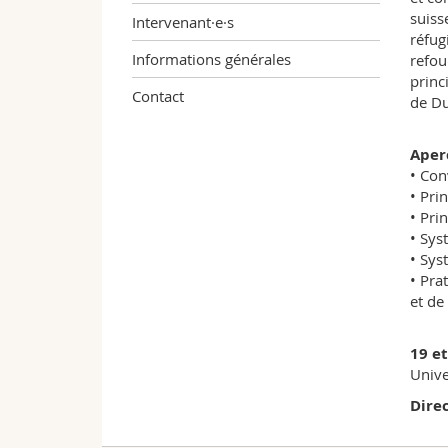
suiss
Intervenant·e·s
réfug
Informations générales
refou
princ
Contact
de Du
Aper
• Con
• Pri
• Pri
• Sys
• Sys
• Pra
et de
19 e
Unive
Direc