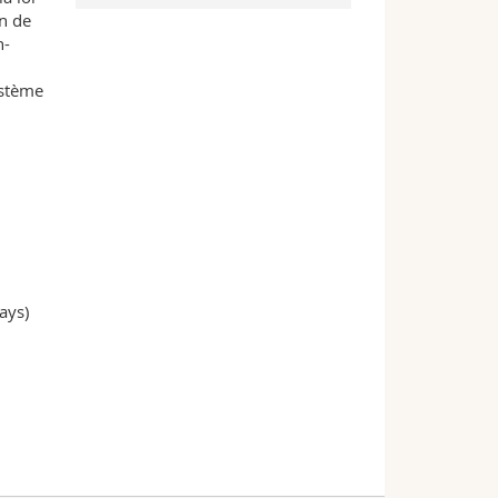
on de
n-
ystème
ays)