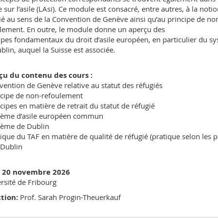
e sur l’asile (LAsi). Ce module est consacré, entre autres, à la noti
ié au sens de la Convention de Genève ainsi qu’au principe de no
lement. En outre, le module donne un aperçu des
ipes fondamentaux du droit d’asile européen, en particulier du s
blin, auquel la Suisse est associée.
çu du contenu des cours :
vention de Genève relative au statut des réfugiés
ncipe de non-refoulement
ncipes en matière de retrait du statut de réfugié
tème d’asile européen commun
tème de Dublin
tique du TAF en matière de qualité de réfugié (pratique selon les p
 Dublin
t 20 novembre 2026
rsité de Fribourg
tion:
Prof. Sarah Progin-Theuerkauf