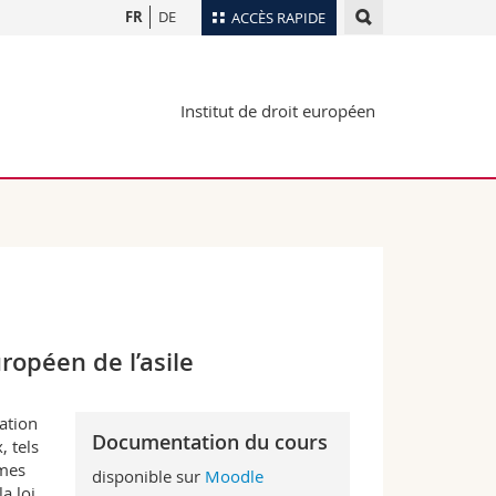
FR
DE
ACCÈS RAPIDE
Annuaire du personnel
Institut de droit européen
Plan d'accès
nts
Bibliothèques
Webmail
rs
Programme des cours
MyUnifr
ropéen de l’asile
ation
Documentation du cours
, tels
rmes
disponible sur
Moodle
a loi