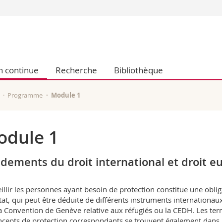
Vous êtes
Futurs étudia
Etudiants
n continue
Recherche
Bibliothèque
conomiques et sociales et management
Médias
 sciences humaines
Chercheurs
 l'éducation et de la formation
Collaborateu
Programme
Module 1
t médecine
Doctorants
aire
odule 1
dements du droit international et droit eu
illir les personnes ayant besoin de protection constitue une oblig
Etat, qui peut être déduite de différents instruments internationaux
a Convention de Genève relative aux réfugiés ou la CEDH. Les te
ncepts de protection correspondants se trouvent également dans l