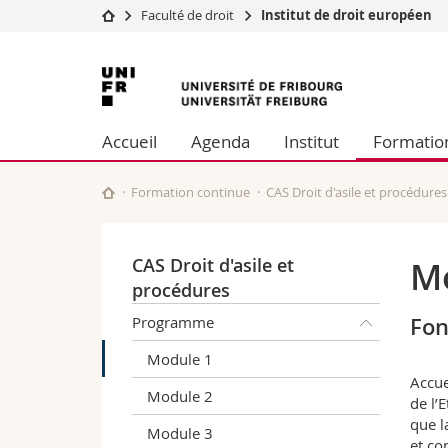
Faculté de droit
Institut de droit européen
Université
Facultés
Université
Etudes
Théologie
de
Campus
Droit
Accueil
Agenda
Institut
Formatio
Recherche
Sciences é
Fribourg
Université
Lettres et
Formation continue
Sciences de
Formation continue
CAS Droit d'asile et procédures
Sciences e
Interfacult
CAS Droit d'asile et
M
procédures
Programme
Fon
Module 1
Accue
Module 2
de l’
que l
Module 3
et co