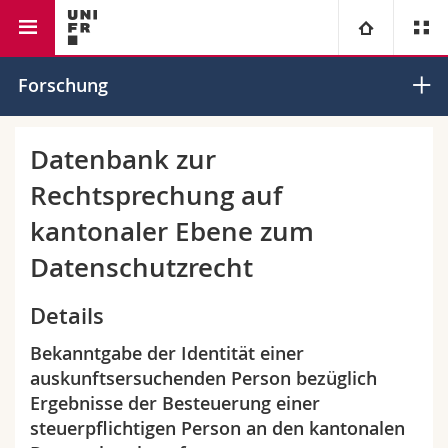
Rechtswissenschaftliche Fakultät
Institut für Europarecht
Universität
Forschung
Fakultäten
Studium
Datenbank zur
Rechtsprechung auf
Informationen für
Campus
Theologische Fak.
kantonaler Ebene zum
Forschung
Ressourcen
Rechtswissenschaftliche Fak.
Studieninteressierte
Datenschutzrecht
Universität
Wirtschafts- und Sozialwissenschaftliche Fak.
Studierende
Personenverzeichnis
Details
Bekanntgabe der Identität einer
Weiterbildung
Philosophische Fak.
Medien
Ortsplan
auskunftsersuchenden Person bezüglich
Ergebnisse der Besteuerung einer
Fak. für Erziehungs- und Bildungswissenschaften
Forschende
Bibliotheken
steuerpflichtigen Person an den kantonalen