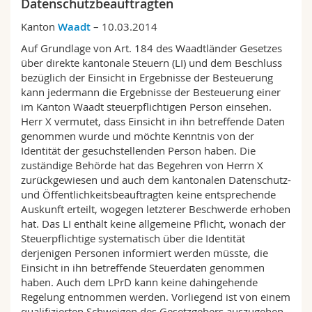
Datenschutzbeauftragten
Math.-Nat. und Med. Fak.
Mitarbeitende
Webmail
Kanton
Waadt
– 10.03.2014
Interfakultär
Doktorierende
Auf Grundlage von Art. 184 des Waadtländer Gesetzes
Vorlesungsverzeichnis
über direkte kantonale Steuern (LI) und dem Beschluss
bezüglich der Einsicht in Ergebnisse der Besteuerung
MyUnifr
kann jedermann die Ergebnisse der Besteuerung einer
im Kanton Waadt steuerpflichtigen Person einsehen.
Herr X vermutet, dass Einsicht in ihn betreffende Daten
genommen wurde und möchte Kenntnis von der
Identität der gesuchstellenden Person haben. Die
zuständige Behörde hat das Begehren von Herrn X
zurückgewiesen und auch dem kantonalen Datenschutz-
und Öffentlichkeitsbeauftragten keine entsprechende
Auskunft erteilt, wogegen letzterer Beschwerde erhoben
hat. Das LI enthält keine allgemeine Pflicht, wonach der
Steuerpflichtige systematisch über die Identität
derjenigen Personen informiert werden müsste, die
Einsicht in ihn betreffende Steuerdaten genommen
haben. Auch dem LPrD kann keine dahingehende
Regelung entnommen werden. Vorliegend ist von einem
qualifizierten Schweigen des Gesetzgebers auszugehen,