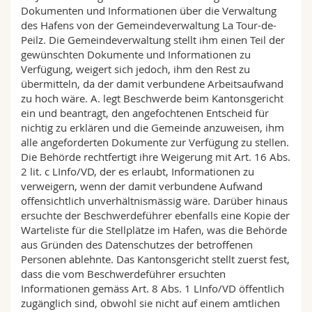
Math.-Nat. und Med. Fak.
Mitarbeitende
Dokumenten und Informationen über die Verwaltung
Webmail
des Hafens von der Gemeindeverwaltung La Tour-de-
Peilz. Die Gemeindeverwaltung stellt ihm einen Teil der
Interfakultär
Doktorierende
Vorlesungsverzeichnis
gewünschten Dokumente und Informationen zu
Verfügung, weigert sich jedoch, ihm den Rest zu
übermitteln, da der damit verbundene Arbeitsaufwand
MyUnifr
zu hoch wäre. A. legt Beschwerde beim Kantonsgericht
ein und beantragt, den angefochtenen Entscheid für
nichtig zu erklären und die Gemeinde anzuweisen, ihm
alle angeforderten Dokumente zur Verfügung zu stellen.
Die Behörde rechtfertigt ihre Weigerung mit Art. 16 Abs.
2 lit. c LInfo/VD, der es erlaubt, Informationen zu
verweigern, wenn der damit verbundene Aufwand
offensichtlich unverhältnismässig wäre. Darüber hinaus
ersuchte der Beschwerdeführer ebenfalls eine Kopie der
Warteliste für die Stellplätze im Hafen, was die Behörde
aus Gründen des Datenschutzes der betroffenen
Personen ablehnte. Das Kantonsgericht stellt zuerst fest,
dass die vom Beschwerdeführer ersuchten
Informationen gemäss Art. 8 Abs. 1 LInfo/VD öffentlich
zugänglich sind, obwohl sie nicht auf einem amtlichen