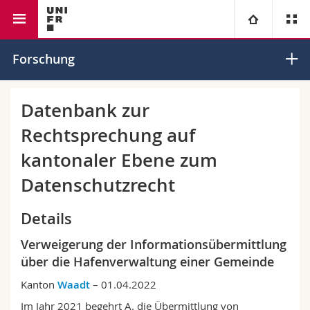
Rechtswissenschaftliche Fakultät
Institut für Europarecht
Universität
Forschung
Fakultäten
Studium
Datenbank zur
Rechtsprechung auf
Informationen für
Campus
Theologische Fak.
kantonaler Ebene zum
Forschung
Ressourcen
Rechtswissenschaftliche Fak.
Studieninteressierte
Datenschutzrecht
Universität
Wirtschafts- und Sozialwissenschaftliche Fak.
Studierende
Personenverzeichnis
Details
Verweigerung der Informationsübermittlung
Weiterbildung
Philosophische Fak.
Medien
Ortsplan
über die Hafenverwaltung einer Gemeinde
Fak. für Erziehungs- und Bildungswissenschaften
Forschende
Bibliotheken
Kanton
Waadt
– 01.04.2022
Im Jahr 2021 begehrt A. die Übermittlung von