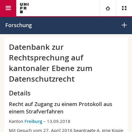
Rechtswissenschaftliche Fakultät
Institut für Europarecht
Universität
Forschung
Fakultäten
Studium
Datenbank zur
Rechtsprechung auf
Informationen für
Campus
Theologische Fak.
kantonaler Ebene zum
Forschung
Ressourcen
Rechtswissenschaftliche Fak.
Studieninteressierte
Datenschutzrecht
Universität
Wirtschafts- und Sozialwissenschaftliche Fak.
Studierende
Personenverzeichnis
Details
Recht auf Zugang zu einem Protokoll aus
Weiterbildung
Philosophische Fak.
Medien
Ortsplan
einem Strafverfahren
Fak. für Erziehungs- und Bildungswissenschaften
Forschende
Bibliotheken
Kanton
Freiburg
– 13.09.2018
Mit Gesuch vom 27. April 2016 beantragte A. eine Kopie