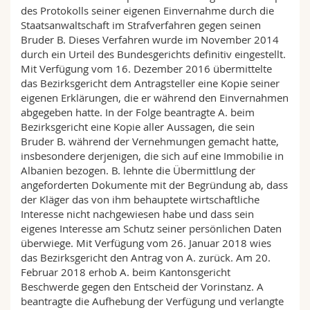
Math.-Nat. und Med. Fak.
Mitarbeitende
des Protokolls seiner eigenen Einvernahme durch die
Webmail
Staatsanwaltschaft im Strafverfahren gegen seinen
Bruder B. Dieses Verfahren wurde im November 2014
Interfakultär
Doktorierende
Vorlesungsverzeichnis
durch ein Urteil des Bundesgerichts definitiv eingestellt.
Mit Verfügung vom 16. Dezember 2016 übermittelte
das Bezirksgericht dem Antragsteller eine Kopie seiner
MyUnifr
eigenen Erklärungen, die er während den Einvernahmen
abgegeben hatte. In der Folge beantragte A. beim
Bezirksgericht eine Kopie aller Aussagen, die sein
Bruder B. während der Vernehmungen gemacht hatte,
insbesondere derjenigen, die sich auf eine Immobilie in
Albanien bezogen. B. lehnte die Übermittlung der
angeforderten Dokumente mit der Begründung ab, dass
der Kläger das von ihm behauptete wirtschaftliche
Interesse nicht nachgewiesen habe und dass sein
eigenes Interesse am Schutz seiner persönlichen Daten
überwiege. Mit Verfügung vom 26. Januar 2018 wies
das Bezirksgericht den Antrag von A. zurück. Am 20.
Februar 2018 erhob A. beim Kantonsgericht
Beschwerde gegen den Entscheid der Vorinstanz. A
beantragte die Aufhebung der Verfügung und verlangte