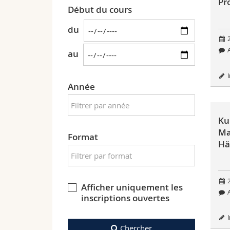
Pr
Début du cours
du
2
A
au
I
Année
Ku
Ma
Format
Hä
2
Afficher uniquement les
A
inscriptions ouvertes
I
Chercher