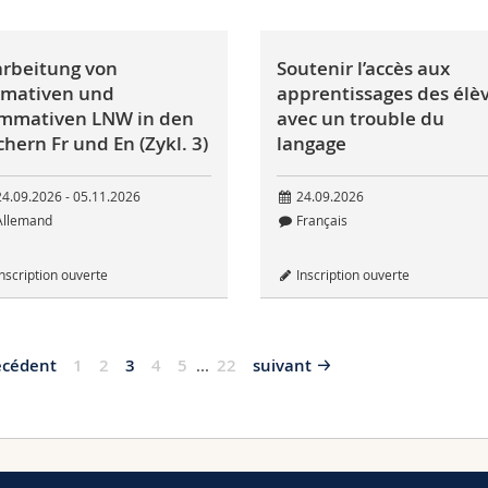
arbeitung von
Soutenir l’accès aux
rmativen und
apprentissages des élè
mmativen LNW in den
avec un trouble du
chern Fr und En (Zykl. 3)
langage
4.09.2026 - 05.11.2026
24.09.2026
llemand
Français
nscription ouverte
Inscription ouverte
écédent
1
2
3
4
5
...
22
suivant