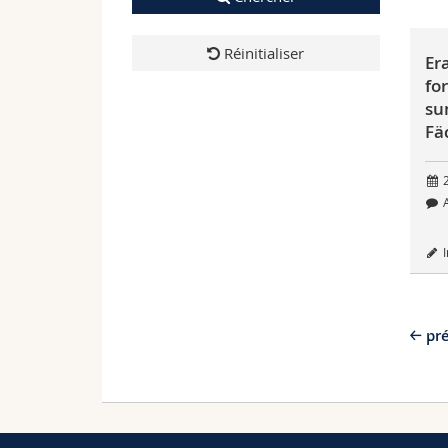
Réinitialiser
Er
fo
su
Fä
2
A
I
pr