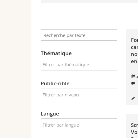
Fo
ca
Thématique
no
en
2
Public-cible
F
I
Langue
Sc
Vo