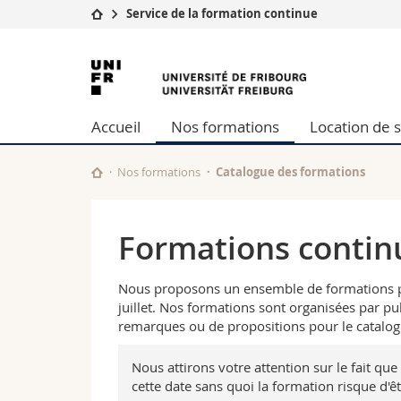
Service de la formation continue
Université
Facultés
Université
Etudes
Théologie
de
Campus
Droit
Accueil
Nos formations
Location de s
Recherche
Sciences é
Fribourg
Université
Lettres et
Formation continue
Sciences de
Nos formations
Catalogue des formations
Sciences e
Interfacult
Formations continu
Nous proposons un ensemble de formations part
juillet. Nos formations sont organisées par pu
remarques ou de propositions pour le catalog
Nous attirons votre attention sur le fait que
cette date sans quoi la formation risque d'ê