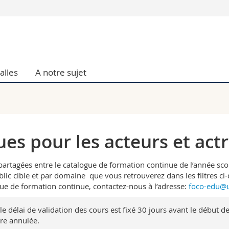
Vous êtes
Futurs étudia
Etudiants
alles
A notre sujet
conomiques et sociales et management
Médias
 sciences humaines
Chercheurs
 l'éducation et de la formation
Collaborateu
t médecine
Doctorants
aire
es pour les acteurs et actr
agées entre le catalogue de formation continue de l’année scolai
blic cible et par domaine que vous retrouverez dans les filtres ci
ue de formation continue, contactez-nous à l’adresse:
foco-edu@u
 le délai de validation des cours est fixé 30 jours avant le début 
tre annulée.