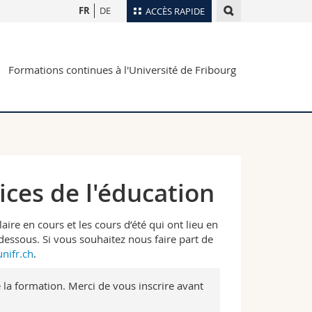
FR
DE
ACCÈS RAPIDE
Annuaire du personnel
Formations continues à l'Université de Fribourg
Plan d'accès
nts
Bibliothèques
Webmail
rs
Programme des cours
MyUnifr
ices de l'éducation
re en cours et les cours d’été qui ont lieu en
-dessous. Si vous souhaitez nous faire part de
nifr.ch
.
de la formation. Merci de vous inscrire avant