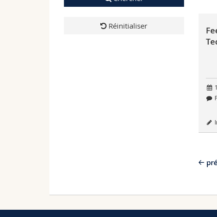
Réinitialiser
Fe
Te
1
F
I
pr