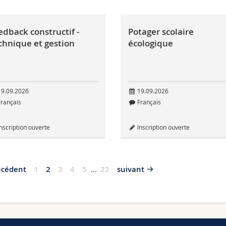
edback constructif -
Potager scolaire
chnique et gestion
écologique
9.09.2026
19.09.2026
rançais
Français
nscription ouverte
Inscription ouverte
écédent
1
2
3
4
5
...
22
suivant