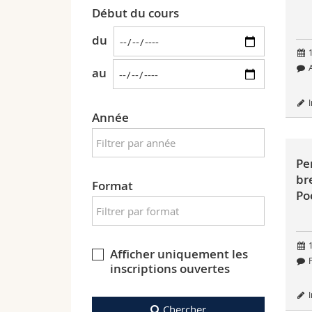
Début du cours
du
1
A
au
I
Année
Pe
br
Format
Po
1
Afficher uniquement les
F
inscriptions ouvertes
I
Chercher