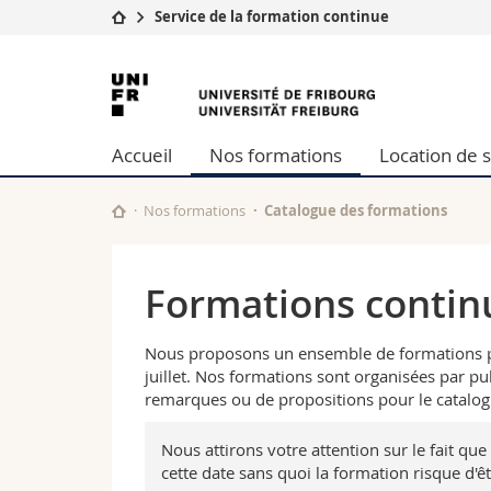
Service de la formation continue
Université
Facultés
Université
Etudes
Théologie
de
Campus
Droit
Accueil
Nos formations
Location de s
Recherche
Sciences é
Fribourg
Université
Lettres et
Formation continue
Sciences de
Nos formations
Catalogue des formations
Sciences e
Interfacult
Formations continu
Nous proposons un ensemble de formations part
juillet. Nos formations sont organisées par pu
remarques ou de propositions pour le catalog
Nous attirons votre attention sur le fait que
cette date sans quoi la formation risque d'ê