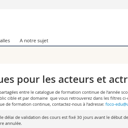
Vous êtes
Futurs étudia
Etudiants
alles
A notre sujet
conomiques et sociales et management
Médias
 sciences humaines
Chercheurs
 l'éducation et de la formation
Collaborateu
t médecine
Doctorants
aire
es pour les acteurs et actr
agées entre le catalogue de formation continue de l’année scolai
blic cible et par domaine que vous retrouverez dans les filtres ci
ue de formation continue, contactez-nous à l’adresse:
foco-edu@u
 le délai de validation des cours est fixé 30 jours avant le début 
tre annulée.