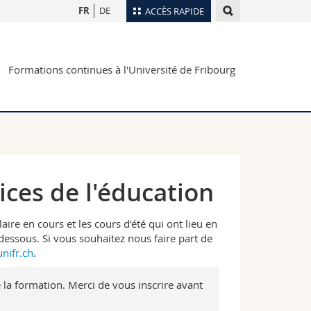
FR
DE
ACCÈS RAPIDE
Annuaire du personnel
Formations continues à l'Université de Fribourg
Plan d'accès
nts
Bibliothèques
Webmail
rs
Programme des cours
MyUnifr
ices de l'éducation
re en cours et les cours d’été qui ont lieu en
-dessous. Si vous souhaitez nous faire part de
nifr.ch
.
de la formation. Merci de vous inscrire avant