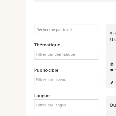
Sc
Uk
Thématique
0
Public-cible
A
I
Langue
Du