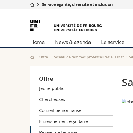
Service égalité, diversité et inclusion
Université
Facultés
Université
Etudes
Théologie
de
Campus
Droit
Home
News & agenda
Le service
Recherche
Sciences é
Fribourg
Université
Lettres et
Formation continue
Sciences de
Offre
Réseau de femmes professeures à l'Unifr
S
Sciences e
Interfacult
Offre
Sa
Jeune public
Chercheuses
Conseil personnalisé
Enseignement égalitaire
Réseau de femmes