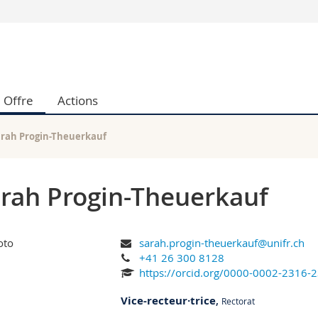
Vous êtes
Futurs étudia
Etudiants
Offre
Actions
conomiques et sociales et management
Médias
 sciences humaines
Chercheurs
 l'éducation et de la formation
Collaborateu
arah Progin-Theuerkauf
t médecine
Doctorants
aire
rah Progin-Theuerkauf
sarah.progin-theuerkauf@unifr.ch
+41 26 300 8128
https://orcid.org/0000-0002-2316-
Vice-recteur·trice
,
Rectorat