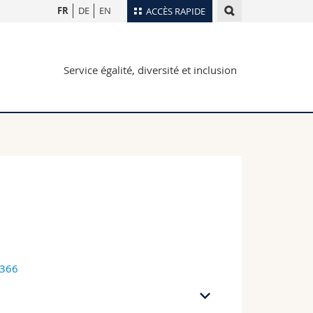
FR
DE
EN
ACCÈS RAPIDE
Annuaire du personnel
Service égalité, diversité et inclusion
Plan d'accès
nts
Bibliothèques
Webmail
rs
Programme des cours
MyUnifr
2366