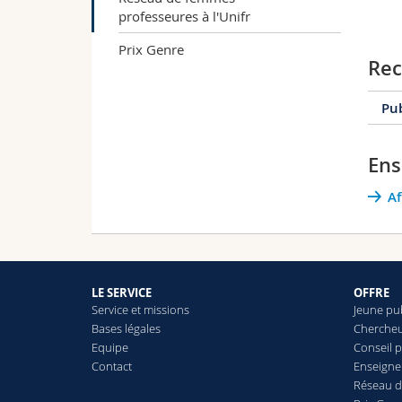
professeures à l'Unifr
Prix Genre
Rec
Pub
Ens
2
Af
2
2
LE SERVICE
OFFRE
Service et missions
Jeune pu
Bases légales
Cherche
S
Equipe
Conseil 
Contact
Enseigne
Réseau d