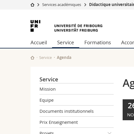
Services académiques
Didactique universita
Université
Facultés
Université
Etudes
Théologie
de
Campus
Droit
Accueil
Service
Formations
Acco
Recherche
Sciences é
Fribourg
Université
Lettres et
Formation continue
Sciences de
Service
Agenda
Sciences e
Interfacult
Service
A
Mission
Equipe
2
Documents institutionnels
NO
Prix Enseignement
Projets