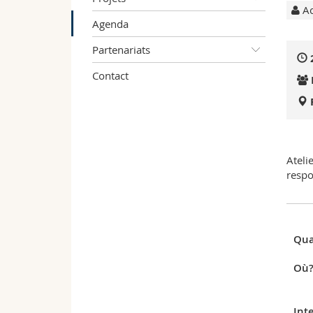
Ac
Agenda
Partenariats
Contact
Ateli
respo
Qua
Où
Int