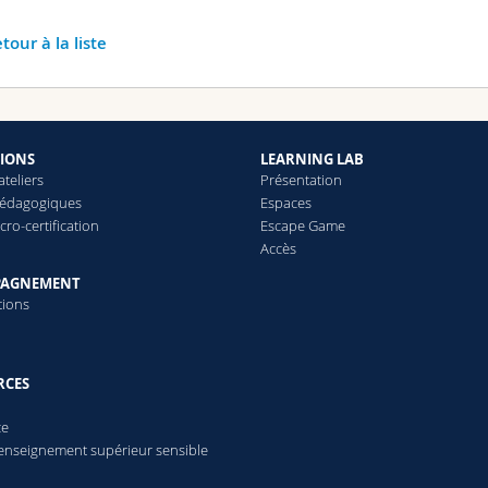
tour à la liste
IONS
LEARNING LAB
ateliers
Présentation
pédagogiques
Espaces
cro-certification
Escape Game
Accès
PAGNEMENT
tions
RCES
ce
enseignement supérieur sensible