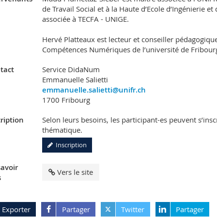
de Travail Social et à la Haute d’Ecole d’Ingénierie e
associée à TECFA - UNIGE.
Hervé Platteaux est lecteur et conseiller pédagogique
Compétences Numériques de l’université de Fribour
tact
Service DidaNum
Emmanuelle Salietti
emmanuelle.salietti@unifr.ch
1700 Fribourg
ription
Selon leurs besoins, les participant-es peuvent s’in
thématique.
Inscription
savoir
Vers le site
s
Exporter
Partager
Twitter
Partager