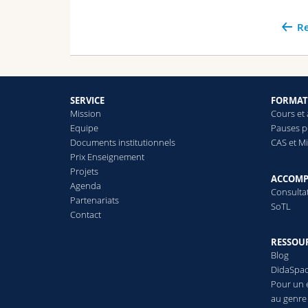
Re
SERVICE
FORMAT
Mission
Cours et 
Equipe
Pauses 
Documents institutionnels
CAS et Mi
Prix Enseignement
Projets
ACCOM
Agenda
Consulta
Partenariats
SoTL
Contact
RESSOU
Blog
DidaSpa
Pour un 
au genre