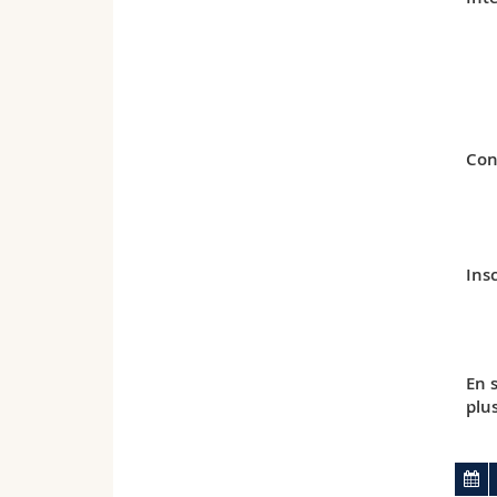
Con
Insc
En 
plu