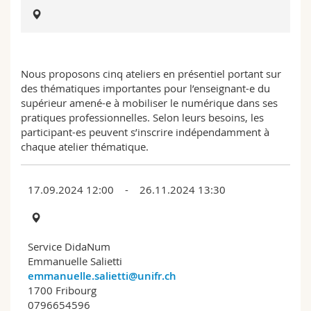
Sciences et médecine
Collaborateurs
Webmail
Interfacultaire
Doctorants
Programme des cours
Nous proposons cinq ateliers en présentiel portant sur
MyUnifr
des thématiques importantes pour l’enseignant-e du
supérieur amené-e à mobiliser le numérique dans ses
pratiques professionnelles. Selon leurs besoins, les
participant-es peuvent s’inscrire indépendamment à
chaque atelier thématique.
17.09.2024 12:00 - 26.11.2024 13:30
Service DidaNum
Emmanuelle Salietti
emmanuelle.salietti@unifr.ch
1700 Fribourg
0796654596