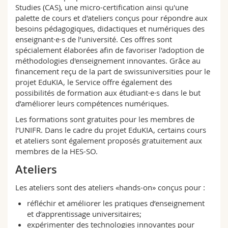
Sciences et médecine
Studies (CAS), une micro-certification ainsi qu'une
Collaborateurs
Webmail
palette de cours et d'ateliers conçus pour répondre aux
besoins pédagogiques, didactiques et numériques des
Interfacultaire
Doctorants
Programme des cours
enseignant·e·s de l’université. Ces offres sont
spécialement élaborées afin de favoriser l'adoption de
méthodologies d'enseignement innovantes. Grâce au
MyUnifr
financement reçu de la part de swissuniversities pour le
projet EduKIA, le Service offre également des
possibilités de formation aux étudiant·e·s dans le but
d’améliorer leurs compétences numériques.
Les formations sont gratuites pour les membres de
l’UNIFR. Dans le cadre du projet EduKIA, certains cours
et ateliers sont également proposés gratuitement aux
membres de la HES⁠-⁠SO.
Ateliers
Les ateliers sont des ateliers «hands-on» conçus pour :
réfléchir et améliorer les pratiques d’enseignement
et d’apprentissage universitaires;
expérimenter des technologies innovantes pour