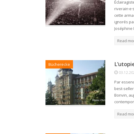
Éclairagist
riverain·e
cette arma
ignorés par
Joséphine 
Read mo
L’utop
Bücherecke
03.12.20
Par essenc
best-seller
Bonvin, au
contempora
Read mo