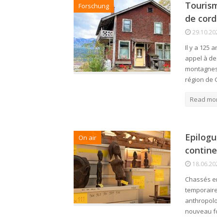
Tourism
Forschung
de cor
29.10.20
Il y a 125
appel à de
montagnes 
région de
Read mo
Epilogu
On air
contine
18.06.20
Chassés en
temporaire
anthropolo
nouveau fo