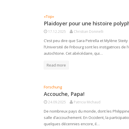
«Top»
Plaidoyer pour une histoire poly
17.12.2025
Christian Doninelli
C’est peu dire que Sara Petrella et Mylène Steity 
l’Université de Fribourg sont les instigatrices de 
autochtone. Cet abécédaire, qui…
Read more
Forschung
Accouche, Papa!
24.09.2025
Patricia Michaud
De nombreux pays du monde, dont les Philippine
salle d’accouchement. En Occident, la participatio
quelques décennies encore, il…