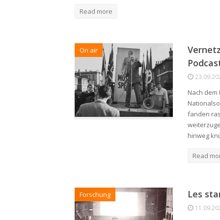
Read more
Vernetz
On air
Podcas
23.09.20
Nach dem E
Nationalso
fanden ras
weiterzuge
hinweg kn
Read mo
Les sta
Forschung
11.09.20