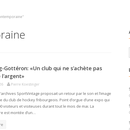
contemporaine"
raine
g-Gottéron: «Un club qui ne s’achète pas
 l’argent»
26
Pierre Koestinger
’archives SportVintage proposait un retour par le son et l’image
ire du club de hockey fribourgeois. Point d’orgue d’une expo qui
00 visiteurs et visiteuses durant tout le mois de mai. La
re est montée d’un…
re