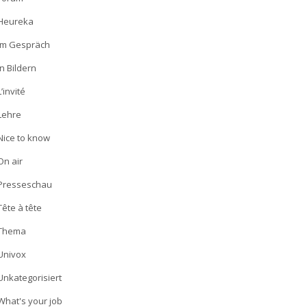
Heureka
Im Gespräch
In Bildern
L’invité
Lehre
Nice to know
On air
Presseschau
Tête à tête
Thema
Univox
Unkategorisiert
What's your job