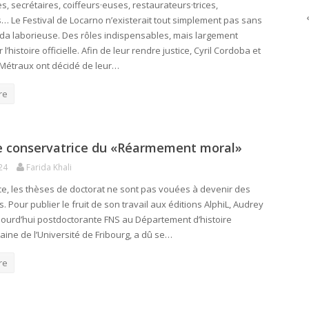
es, secrétaires, coiffeurs·euses, restaurateurs·trices,
·s… Le Festival de Locarno n’existerait tout simplement pas sans
da laborieuse. Des rôles indispensables, mais largement
 l’histoire officielle. Afin de leur rendre justice, Cyril Cordoba et
Métraux ont décidé de leur…
re
ie conservatrice du «Réarmement moral»
24
Farida Khali
e, les thèses de doctorat ne sont pas vouées à devenir des
s. Pour publier le fruit de son travail aux éditions AlphiL, Audrey
jourd’hui postdoctorante FNS au Département d’histoire
ine de l’Université de Fribourg, a dû se…
re