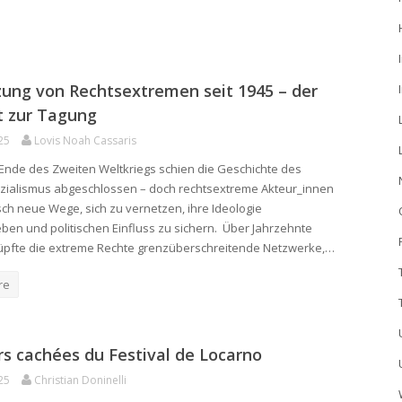
ung von Rechtsextremen seit 1945 – der
t zur Tagung
25
Lovis Noah Cassaris
nde des Zweiten Weltkriegs schien die Geschichte des
zialismus abgeschlossen – doch rechtsextreme Akteur_innen
ch neue Wege, sich zu vernetzen, ihre Ideologie
ben und politischen Einfluss zu sichern. Über Jahrzehnte
üpfte die extreme Rechte grenzüberschreitende Netzwerke,…
re
rs cachées du Festival de Locarno
25
Christian Doninelli