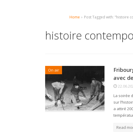
Home
›
Post Tagged with: "histoire 
histoire contempo
Fribour
On air
avec de
22.06.20
La soirée d
sur l’histo
a attiré 20
températu
Read mo