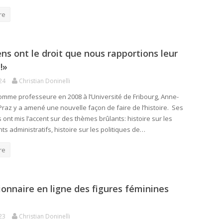
re
ns ont le droit que nous rapportions leur
!»
24
Christian Doninelli
mme professeure en 2008 à l’Université de Fribourg, Anne-
Praz y a amené une nouvelle façon de faire de l’histoire. Ses
ont mis l’accent sur des thèmes brûlants: histoire sur les
s administratifs, histoire sur les politiques de…
re
ionnaire en ligne des figures féminines
23
Christian Doninelli