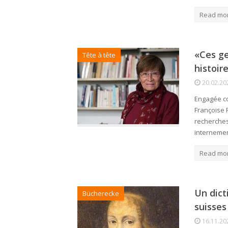
Read mo
«Ces ge
Tête à tête
histoire
20.02.20
Engagée co
Françoise 
recherches 
internement
Read mo
Un dict
Bücherecke
suisses
16.11.20