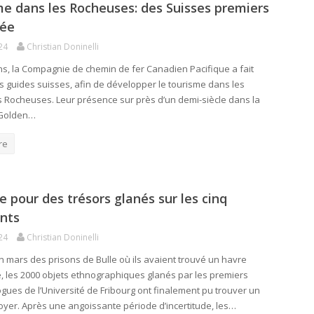
e dans les Rocheuses: des Suisses premiers
dée
24
Christian Doninelli
 ans, la Compagnie de chemin de fer Canadien Pacifique a fait
s guides suisses, afin de développer le tourisme dans les
Rocheuses. Leur présence sur près d’un demi-siècle dans la
 Golden…
re
e pour des trésors glanés sur les cinq
nts
24
Christian Doninelli
 mars des prisons de Bulle où ils avaient trouvé un havre
, les 2000 objets ethnographiques glanés par les premiers
gues de l’Université de Fribourg ont finalement pu trouver un
yer. Après une angoissante période d’incertitude, les…