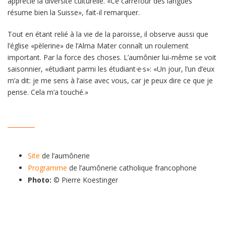
apprécie la diversité culturelle. «Ce carrefour des langues
résume bien la Suisse», fait-il remarquer.
Tout en étant relié à la vie de la paroisse, il observe aussi que
l’église «pèlerine» de l’Alma Mater connaît un roulement
important. Par la force des choses. L’aumônier lui-même se voit
saisonnier, «étudiant parmi les étudiant·e·s»: «Un jour, l’un d’eux
m’a dit: je me sens à l’aise avec vous, car je peux dire ce que je
pense. Cela m’a touché.»
_________
Site
de l’aumônerie
Programme
de l’aumônerie catholique francophone
Photo:
© Pierre Koestinger