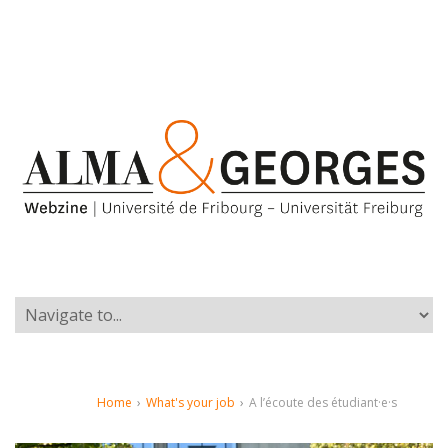
Home
›
What's your job
›
A l’écoute des étudiant·e·s