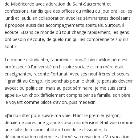
de Miséricorde avec adoration du Saint-Sacrement et
confessions, tandis que des offices du milieu du jour ont lieu les
lundi et jeudi, en collaboration avec les séminaristes diocésains.
Il propose aussi des accompagnements spirituels. Surtout, il
écoute. «Dans ce monde où tout change rapidement, les gens
ont besoin d’écoute, de quelqu’un qui les comprenne tels qu’ils
sont.»
Le monde estudiantin, l’aumônier connaît bien. «Mon père est
professeur à l’université en histoire sociale et ma mère était
enseignante», raconte Fortunat. Avec ses neuf frères et sœurs,
il grandit au Congo. «Je penchais pour le droit, je pensais devenir
avocat ou politicien, mais au petit séminaire, je me suis senti
appelé.» Un choix difficilement compris par sa famille, son père
le voyant comme pilote d’avion, puis médecin.
«J’ai dû lutter pour suivre ma voie. Etant le premier garçon,
deuxième après une grande sœur, ma décision était vue comme
une fuite de responsabilité.» Loin de le dissuader, la
désapprobation paternelle a forgé sa conviction. «Ma vocation,