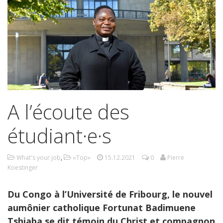
A l’écoute des
étudiant·e·s
What's your job
,
«Top»
15.12.2021
0
Pierre
Koestinger
Du Congo à l’Université de Fribourg, le nouvel
aumônier catholique Fortunat Badimuene
Tshiaba se dit témoin du Christ et compagnon