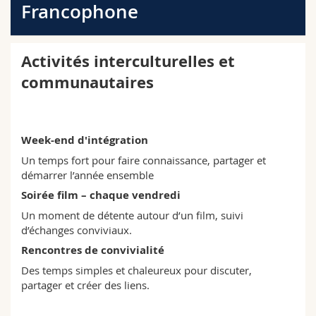
Francophone
Sciences et médecine
Collaborateurs
Webmail
Interfacultaire
Doctorants
Programme des cours
Activités interculturelles et
communautaires
MyUnifr
Week-end d'intégration
Un temps fort pour faire connaissance, partager et
démarrer l’année ensemble
Soirée film – chaque vendredi
Un moment de détente autour d’un film, suivi
d’échanges conviviaux.
Rencontres de convivialité
Des temps simples et chaleureux pour discuter,
partager et créer des liens.