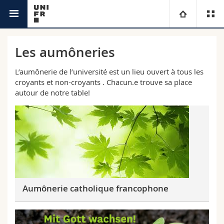
Aumôneries
Aumônerie universitaire catholique
Université
Les aumôneries
francophone
Facultés
Etudes
L’aumônerie de l’université est un lieu ouvert à tous les
croyants et non-croyants . Chacun.e trouve sa place
autour de notre table!
Vous êtes
Campus
Théologie
Recherche
Ressources
Droit
Futurs étudiants
Université
Sciences économiques et sociales et management
Etudiants
Annuaire du personnel
Formation continue
Lettres et sciences humaines
Médias
Plan d'accès
Aumônerie catholique francophone
Sciences de l'éducation et de la formation
Chercheurs
Bibliothèques