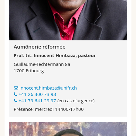
Sciences et médecine
Collaborateurs
Webmail
Interfacultaire
Doctorants
Programme des cours
MyUnifr
Aumônerie réformée
Prof. tit. Innocent Himbaza, pasteur
Guillaume-Techtermann 8a
1700 Fribourg
innocent.himbaza@unifr.ch
+41 26 300 73 93
+41 79 641 29 97
(en cas d'urgence)
Présence: mercredi 14h00-17h00