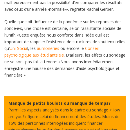
malheureusement pas la possibilité d’en comparer les résultats
avec ceux d’une année ‹normale›», regrette Rachel Gerber.
Quelle que soit l’influence de la pandémie sur les réponses des
sondé·e·s, une chose est certaine, selon l’assistante sociale de
l’Unifr. «Cette enquête nous conforte dans l’idée qu’il est
important de rappeler l’existence de structures de soutien» telles
qu’
Uni-Socia
l, les
aumôneries
ou encore le
Conseil
psychologique aux étudiants·e·s
. D’ailleurs, les effets du sondage
ne se sont pas fait attendre: «Nous avons immédiatement
enregistré une hausse des demandes d’aide psychologique et
financière.»
Manque de petits boulots ou manque de temps?
Parmi les aspects analysés dans le cadre du sondage «How
are you?» figure celui du financement des études. Moins de
15% des personnes interrogées indiquent financer
principalement leurs études à travers une activité lucrative.