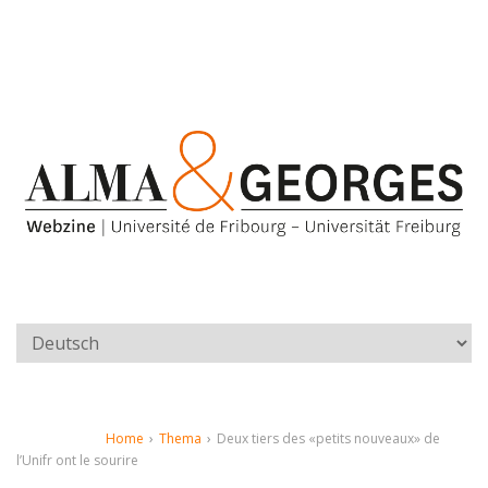
Home
›
Thema
›
Deux tiers des «petits nouveaux» de
l’Unifr ont le sourire