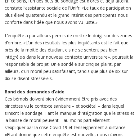
En ce sens, l’un des buts du sondage est d’ores et déjà atteint,
constate l’assistante sociale de l’Unifr. «Le taux de participation
plus élevé qu’attendu et le grand intérêt des participants nous
conforte dans l’idée que nous avons vu juste.»
L’enquête a par ailleurs permis de mettre le doigt sur des zones
d’ombre. «L’un des résultats les plus inquiétants est le fait que
près de la moitié des étudiant·e·s ne se sentent pas bien
intégré·e·s dans leur nouveau contexte universitaire», poursuit la
responsable de projet. Un·e sondé·e sur cinq se plaint, par
ailleurs, d’un moral peu satisfaisant, tandis que plus de six sur
dix se disent stressé·e·s.
Bond des demandes d’aide
Ces bémols doivent bien évidemment être pris avec des
pincettes vu le contexte sanitaire – et sociétal – dans lequel
s’inscrit le sondage. Tant le manque d’intégration que le stress et
la baisse de moral peuvent – au moins partiellement –
s’expliquer par la crise Covid-19 et l’enseignement à distance.
«Etant donné que cette enquête est nouvelle, nous n’avons