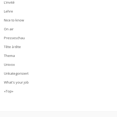
L’invité
Lehre
Nice to know
On air
Presseschau
Tête à tête
Thema
Univox
Unkategorisiert
What's your job
«Top»