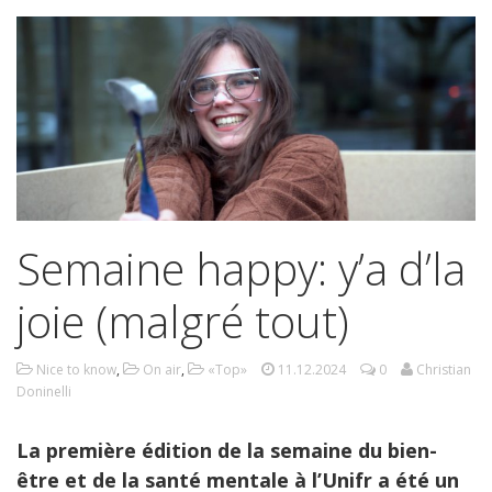
Semaine happy: y’a d’la
joie (malgré tout)
Nice to know
,
On air
,
«Top»
11.12.2024
0
Christian
Doninelli
La première édition de la semaine du bien-
être et de la santé mentale à l’Unifr a été un