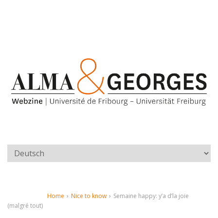
Home
›
Nice to know
›
Semaine happy: y’a d’la joie
(malgré tout)