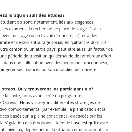
ress lorsqu’on suit des études?
s étudiant·e·s sont, notamment, liés aux exigences
, les examens, la recherche de place de stage…), à la
 avec un stage ou un travail rémunéré, …), et à des
 famille et de son entourage social, en quittant le domicile
utre canton ou un autre pays, peut être aussi un facteur de
t une période de transition qui demande de nombreux effort
is dans une collocation avec des personnes «inconnues»,
oir gérer ses finances ou son quotidien de manière
 stress. Qu’y trouveront les participant·e·s?
et de la santé, nous avons créé un programme
DStress). Nous y intégrons différentes stratégies de
tivo-comportemental (par exemple, la planification et la
cices basés sur la pleine conscience, d’activités sur les
la régulation des émotions. L’idée de base est qu’il existe
érents niveaux, dépendant de la situation et du moment. Le