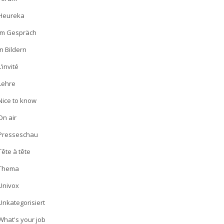
Heureka
Im Gespräch
In Bildern
L’invité
Lehre
Nice to know
On air
Presseschau
Tête à tête
Thema
Univox
Unkategorisiert
What's your job