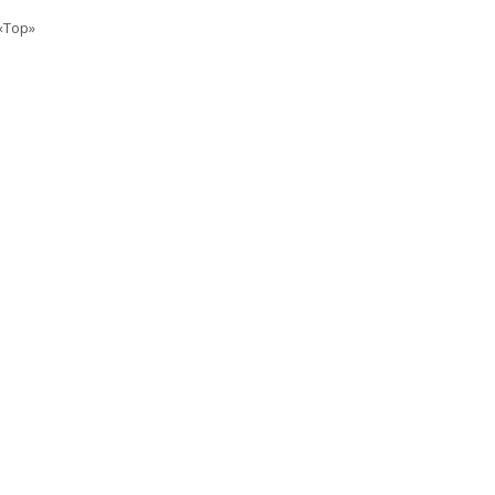
«Top»