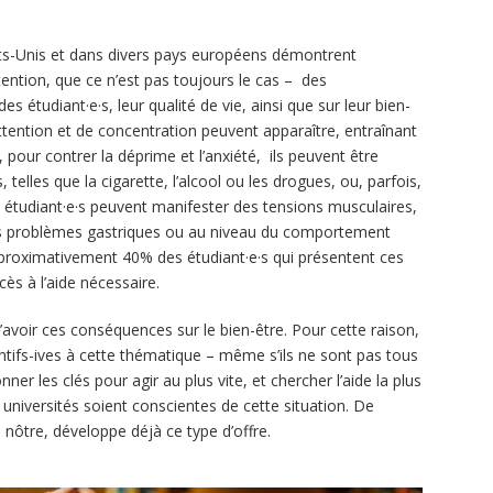
ts-Unis et dans divers pays européens démontrent
tention, que ce n’est pas toujours le cas – des
tudiant·e·s, leur qualité de vie, ainsi que sur leur bien-
attention et de concentration peuvent apparaître, entraînant
pour contrer la déprime et l’anxiété, ils peuvent être
 telles que la cigarette, l’alcool ou les drogues, ou, parfois,
s étudiant·e·s peuvent manifester des tensions musculaires,
des problèmes gastriques ou au niveau du comportement
proximativement 40% des étudiant·e·s qui présentent ces
s à l’aide nécessaire.
avoir ces conséquences sur le bien-être. Pour cette raison,
tentifs-ives à cette thématique – même s’ils ne sont pas tous
ner les clés pour agir au plus vite, et chercher l’aide la plus
 universités soient conscientes de cette situation. De
ôtre, développe déjà ce type d’offre.