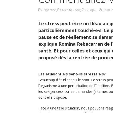
Expertise
,
Nice to know
,
«Top»
07.01.
Le stress peut être un fléau au q
particulièrement touché·e·s. Le 
pause et de réellement se deman
explique Romina Rebacarren de l’
santé. Et pour celles et ceux qui 
proposé dès la rentrée de print
Les étudiant·e·s sont-ils stressé·e·s?
Beaucoup d’étudiant·e·s le sont. Le stress pe
l’organisme à une perturbation de l’équilibre.
les «exigences» ou les demandes (internes ou
dont elle dispose.
Face à une telle situation, nous pouvons réag