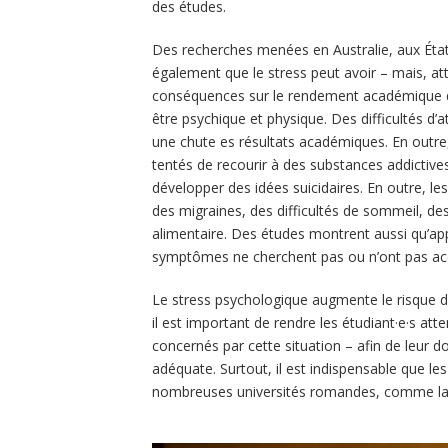
des études.
Des recherches menées en Australie, aux Éta
également que le stress peut avoir – mais, at
conséquences sur le rendement académique des é
être psychique et physique. Des difficultés d’
une chute es résultats académiques. En outre, 
tentés de recourir à des substances addictives,
développer des idées suicidaires. En outre, le
des migraines, des difficultés de sommeil, 
alimentaire. Des études montrent aussi qu’ap
symptômes ne cherchent pas ou n’ont pas accè
Le stress psychologique augmente le risque d’
il est important de rendre les étudiant·e·s at
concernés par cette situation – afin de leur don
adéquate. Surtout, il est indispensable que les
nombreuses universités romandes, comme la n