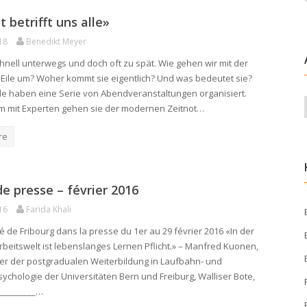
t betrifft uns alle»
18
Benedikt Meyer
chnell unterwegs und doch oft zu spät. Wie gehen wir mit der
ile um? Woher kommt sie eigentlich? Und was bedeutet sie?
e haben eine Serie von Abendveranstaltungen organisiert.
 mit Experten gehen sie der modernen Zeitnot…
re
e presse – février 2016
16
Farida Khali
é de Fribourg dans la presse du 1er au 29 février 2016 «In der
rbeitswelt ist lebenslanges Lernen Pflicht.» – Manfred Kuonen,
ter der postgradualen Weiterbildung in Laufbahn- und
ychologie der Universitäten Bern und Freiburg, Walliser Bote,
__________…