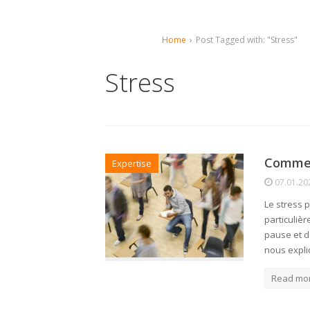
Home
›
Post Tagged with: "Stress"
Stress
Commen
Expertise
07.01.20
Le stress p
particuliè
pause et d
nous expli
Read mo