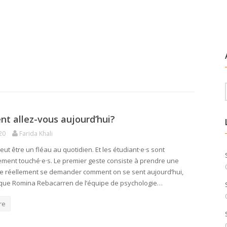
t allez-vous aujourd’hui?
20
Farida Khali
eut être un fléau au quotidien. Et les étudiant·e·s sont
rement touché·e·s. Le premier geste consiste à prendre une
e réellement se demander comment on se sent aujourd’hui,
que Romina Rebacarren de l’équipe de psychologie…
re