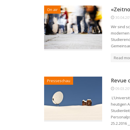
«Zeitno
On air
30.04.20
Wir sind s
modernen E
Studierend
Gemeinsam
Read mo
Revue d
Presseschau
09.03.20
L’Universit
heutigen A
Studienlei
Personalps
25.2.2016 