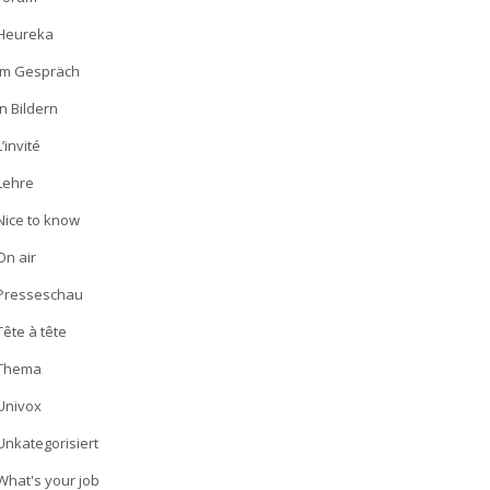
Heureka
Im Gespräch
In Bildern
L’invité
Lehre
Nice to know
On air
Presseschau
Tête à tête
Thema
Univox
Unkategorisiert
What's your job