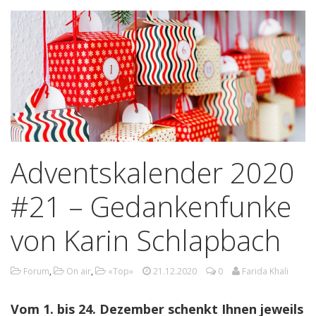
Adventskalender 2020
#21 – Gedankenfunke
von Karin Schlapbach
Forum
,
On air
,
«Top»
21.12.2020
0
Farida Khali
Vom 1. bis 24. Dezember schenkt Ihnen jeweils