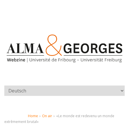
Home
›
On air
›
«Le monde est redevenu un monde
extrêmement brutal»