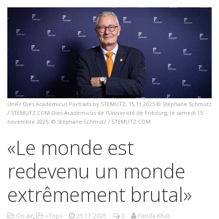
UniFr Dies Academicus Portraits by STEMUTZ, 15.11.2025 © Stéphane Schmutz
/ STEMUTZ.COM Dies Academicus de l'Université de Fribourg, le samedi 15
novembre 2025. © Stéphane Schmutz / STEMUTZ.COM
«Le monde est
redevenu un monde
extrêmement brutal»
On air
,
«Top»
25.11.2025
0
Farida Khali