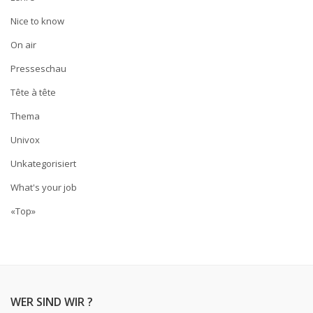
Nice to know
On air
Presseschau
Tête à tête
Thema
Univox
Unkategorisiert
What's your job
«Top»
WER SIND WIR ?