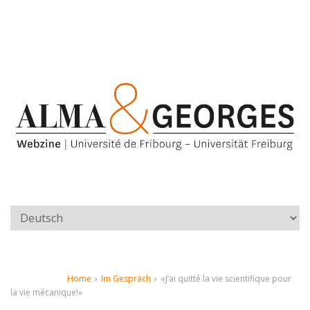
Home
›
Im Gespräch
›
«J’ai quitté la vie scientifique pour
la vie mécanique!»