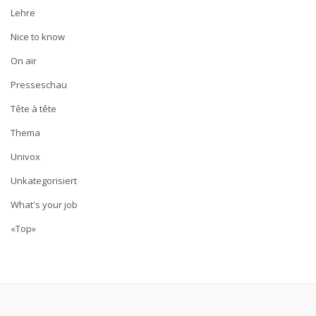
Lehre
Nice to know
On air
Presseschau
Tête à tête
Thema
Univox
Unkategorisiert
What's your job
«Top»