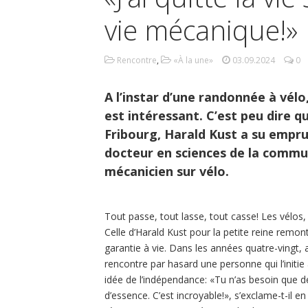
vie mécanique!»
Rencontre
,
«À la une»
03.09.2024
0
A l’instar d’une randonnée à vélo,
est intéressant. C’est peu dire qu
Fribourg, Harald Kust a su emprun
docteur en sciences de la commun
mécanicien sur vélo.
Tout passe, tout lasse, tout casse! Les vélos
Celle d’Harald Kust pour la petite reine remo
garantie à vie. Dans les années quatre-vingt, al
rencontre par hasard une personne qui l’initie
idée de l’indépendance: «Tu n’as besoin que d
d’essence. C’est incroyable!», s’exclame-t-il en