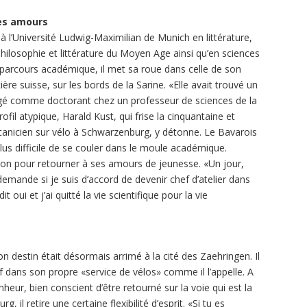
res amours
 à l’Université Ludwig-Maximilian de Munich en littérature,
philosophie et littérature du Moyen Age ainsi qu’en sciences
parcours académique, il met sa roue dans celle de son
ère suisse, sur les bords de la Sarine. «Elle avait trouvé un
engagé comme doctorant chez un professeur de sciences de la
fil atypique, Harald Kust, qui frise la cinquantaine et
canicien sur vélo à Schwarzenburg, y détonne. Le Bavarois
 plus difficile de se couler dans le moule académique.
sion pour retourner à ses amours de jeunesse. «Un jour,
mande si je suis d’accord de devenir chef d’atelier dans
 oui et j’ai quitté la vie scientifique pour la vie
on destin était désormais arrimé à la cité des Zaehringen. Il
f dans son propre «service de vélos» comme il l’appelle. A
heur, bien conscient d’être retourné sur la voie qui est la
, il retire une certaine flexibilité d’esprit. «Si tu es