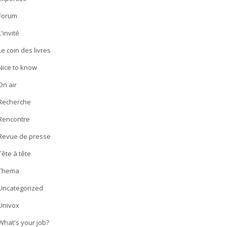
Forum
L'invité
Le coin des livres
Nice to know
On air
Recherche
Rencontre
Revue de presse
Tête à tête
Thema
Uncategorized
Univox
What's your job?