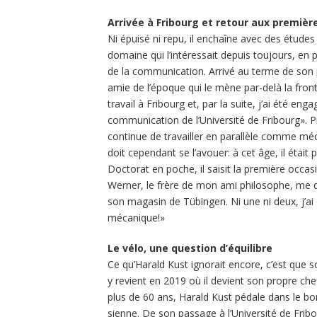
Arrivée à Fribourg et retour aux premiè
Ni épuisé ni repu, il enchaîne avec des études
domaine qui l’intéressait depuis toujours, en 
de la communication. Arrivé au terme de son 
amie de l’époque qui le mène par-delà la fronti
travail à Fribourg et, par la suite, j’ai été 
communication de l’Université de Fribourg». Pro
continue de travailler en parallèle comme mé
doit cependant se l’avouer: à cet âge, il était
Doctorat en poche, il saisit la première occa
Werner, le frère de mon ami philosophe, me de
son magasin de Tübingen. Ni une ni deux, j’ai dit
mécanique!»
Le vélo, une question d’équilibre
Ce qu’Harald Kust ignorait encore, c’est que s
y revient en 2019 où il devient son propre che
plus de 60 ans, Harald Kust pédale dans le bon
sienne. De son passage à l’Université de Fribourg