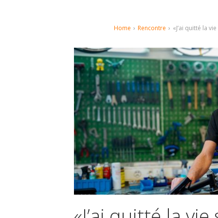
Home
›
Rencontre
›
«J’ai quitté la v
«J’ai quitté la vi