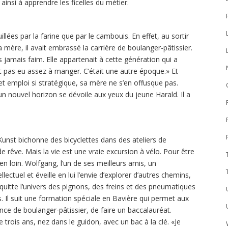
insi à apprendre les ficelles du métier.
illées par la farine que par le cambouis. En effet, au sortir
a mère, il avait embrassé la carrière de boulanger-pâtissier.
is jamais faim. Elle appartenait à cette génération qui a
t pas eu assez à manger. C’était une autre époque.» Et
cet emploi si stratégique, sa mère ne s’en offusque pas.
un nouvel horizon se dévoile aux yeux du jeune Harald. Il a
unst bichonne des bicyclettes dans des ateliers de
n de rêve. Mais la vie est une vraie excursion à vélo. Pour être
en loin. Wolfgang, l’un de ses meilleurs amis, un
ectuel et éveille en lui l’envie d’explorer d’autres chemins,
Il quitte l’univers des pignons, des freins et des pneumatiques
. Il suit une formation spéciale en Bavière qui permet aux
ence de boulanger-pâtissier, de faire un baccalauréat.
trois ans, nez dans le guidon, avec un bac à la clé. «Je