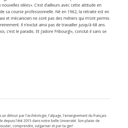
 nouvelles idées». C’est d’ailleurs avec cette attitude en
e de sa course professionnelle. Né en 1962, la retraite est en
taxi et mécanicien ne sont pas des métiers qui m’ont permis
reinement. Il n’exclut ainsi pas de travailler jusqu’à 68 ans.
i, c’est le paradis. Et j’adore Fribourg!», conclut-il sans se
 un détour par l'archéologie, l'alpage, l'enseignement du français
lle depuis l'été 2015 dans notre belle Université. Son plaisir de
iscuter, comprendre, vulgariser et par-ta-ger!