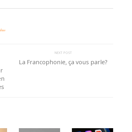
dias
NEXT POST
La Francophonie, ça vous parle?
r
en
es