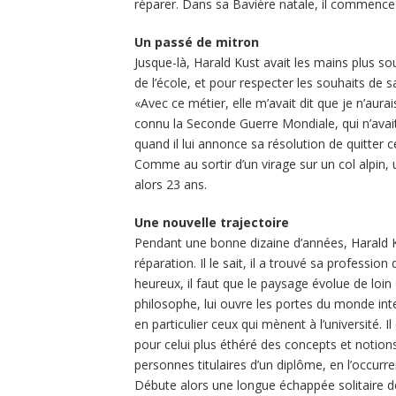
réparer. Dans sa Bavière natale, il commence a
Un passé de mitron
Jusque-là, Harald Kust avait les mains plus sou
de l’école, et pour respecter les souhaits de s
«Avec ce métier, elle m’avait dit que je n’aura
connu la Seconde Guerre Mondiale, qui n’avai
quand il lui annonce sa résolution de quitter 
Comme au sortir d’un virage sur un col alpin, 
alors 23 ans.
Une nouvelle trajectoire
Pendant une bonne dizaine d’années, Harald K
réparation. Il le sait, il a trouvé sa professio
heureux, il faut que le paysage évolue de loin 
philosophe, lui ouvre les portes du monde intell
en particulier ceux qui mènent à l’université. 
pour celui plus éthéré des concepts et notions
personnes titulaires d’un diplôme, en l’occurr
Débute alors une longue échappée solitaire de 