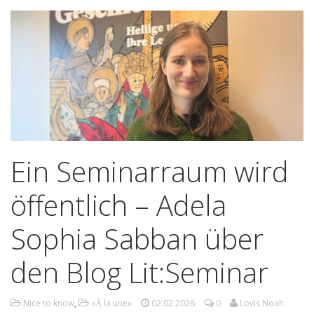
Ein Seminarraum wird
öffentlich – Adela
Sophia Sabban über
den Blog Lit:Seminar
Nice to know
,
«À la une»
02.02.2026
0
Lovis Noah