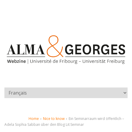
Home
›
Nice to know
›
Ein Seminarraum wird öffentlich –
Adela Sophia Sabban über den Blog Lit:Seminar