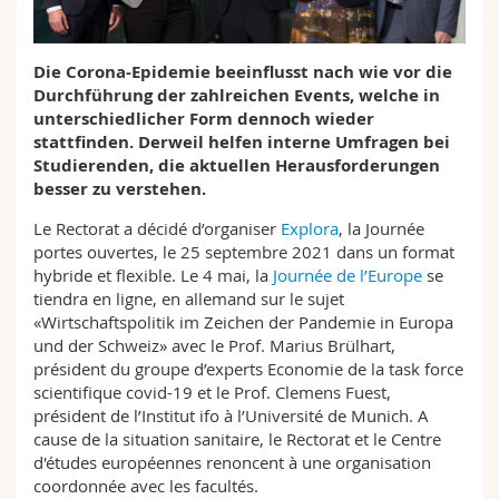
Sciences et médecine
Collaborateurs
Webmail
Die Corona-Epidemie beeinflusst nach wie vor die
Interfacultaire
Doctorants
Programme des cours
Durchführung der zahlreichen Events, welche in
unterschiedlicher Form dennoch wieder
MyUnifr
stattfinden. Derweil helfen interne Umfragen bei
Studierenden, die aktuellen Herausforderungen
besser zu verstehen.
Le Rectorat a décidé d’organiser
Explora
, la Journée
portes ouvertes, le 25 septembre 2021 dans un format
hybride et flexible. Le 4 mai, la
Journée de l’Europe
se
tiendra en ligne, en allemand sur le sujet
«Wirtschaftspolitik im Zeichen der Pandemie in Europa
und der Schweiz» avec le Prof. Marius Brülhart,
président du groupe d’experts Economie de la task force
scientifique covid-19 et le Prof. Clemens Fuest,
président de l’Institut ifo à l’Université de Munich. A
cause de la situation sanitaire, le Rectorat et le Centre
d'études européennes renoncent à une organisation
coordonnée avec les facultés.